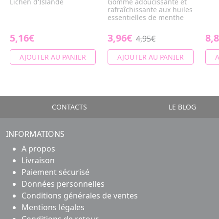
Lichen d'Islande
Gomme adoucissante et
rafraîchissante aux huiles
essentielles de menthe
5,16€
3,96€
8,
4,95€
AJOUTER AU PANIER
AJOUTER AU PANIER
A
CONTACTS
LE BLOG
INFORMATIONS
A propos
Livraison
Paiement sécurisé
Données personnelles
Conditions générales de ventes
Mentions légales