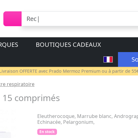
RQUES
BOUTIQUES CADEAUX
So
Livraison OFFERTE avec
Prado Mermoz Premium
ou à partir de 55
tre respiratoire
b 15 comprimés
Eleutherocoque, Marrube blanc, Andrograph
Echinacée, Pelargonium,
En stock