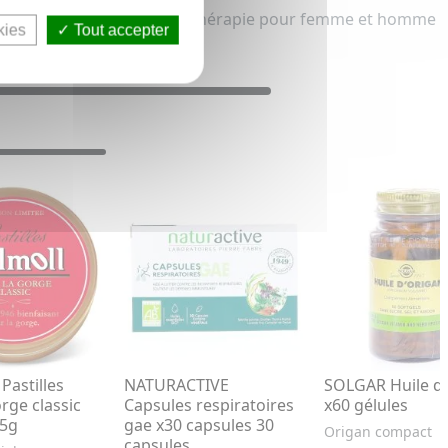
 être respiratoire et Phytothérapie pour femme et homme
kies
Tout accepter
astilles
NATURACTIVE
SOLGAR Huile d
rge classic
Capsules respiratoires
x60 gélules
75g
gae x30 capsules 30
Origan compact
capsules