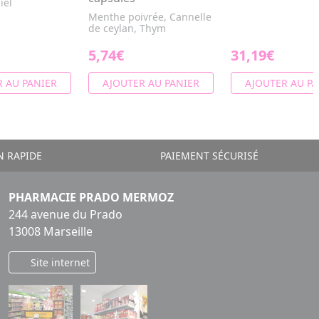
iel
Menthe poivrée, Cannelle
de ceylan, Thym
5,74€
31,19€
 AU PANIER
AJOUTER AU PANIER
AJOUTER AU PA
N RAPIDE
PAIEMENT SÉCURISÉ
PHARMACIE PRADO MERMOZ
244 avenue du Prado
13008 Marseille
Site internet