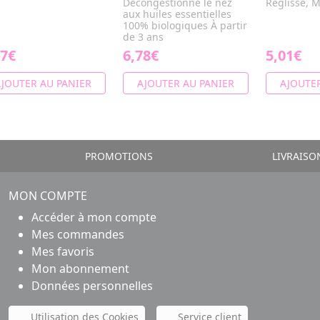
Décongestionne le nez
Reglisse, M
aux huiles essentielles
100% biologiques À partir
de 3 ans
87€
6,78€
5,01€
JOUTER AU PANIER
AJOUTER AU PANIER
AJOUTER
PROMOTIONS
LIVRAISO
MON COMPTE
Accéder à mon compte
Mes commandes
Mes favoris
Mon abonnement
Données personnelles
Utilisation des Cookies
Service client