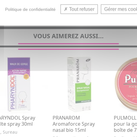
Bien
Tout refuser
Gérer mes coo
Politique de confidentialité
VOUS AIMEREZ AUSSI...
ARYNDOL Spray
PRANAROM
PULMOLL P
lte spray 30ml
Aromaforce Spray
pour la go
nasal bio 15ml
boîte de 
l, Sureau