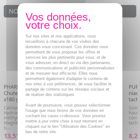
NOUVEAUTÉS
Sur nos sites et nos applications, nous
recueillons à chacune de vos visites des
données vous concernant. Ces données nous
permettent de vous proposer les offres et
services les plus pertinents pour vous, et de
vous adresser, en direct ou via des partenaires,
des communications et publicités personnalisées
et de mesurer leur efficacité. Elles nous
permettent également d'adapter le contenu de
nos sites à vos préférences, de vous faciliter le
PHARMASCIENCE Anti-
PHARMASCIENCE
PUR
partage de contenu sur les réseaux sociaux et
Chute Cheveux et Ongles
Fortifiant Cheveux x180
niac
de réaliser des statistiques
x180 gélules
gélules
tach
Avant de poursuivre, vous pouvez sélectionner
Calcium, Cuivre,
Calcium, Hydroxypropyl
Soin
l'usage que nous ferons de vos données en
Hydroxypropyl
méthylcellulose, Iode,
haute
cochant les cases ci-dessous. Vous pourrez
méthylcellulose, Iode,
Magnésium, Vitamine b5,
corri
mettre à jour votre choix à tout moment en
Magnésium, Prêle, Vitamine
Vitamine b6,...
tache
cliquant sur le lien "Utilisation des Cookies" en
b...
bas de notre site.
13,51€
13,51€
8,2