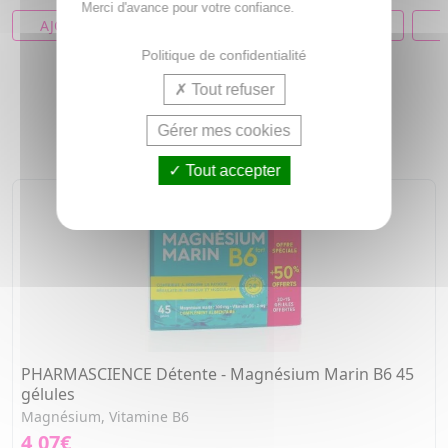
Merci d'avance pour votre confiance.
AJOUTER AU PANIER
AJOUTER AU PANIER
A
Politique de confidentialité
Tout refuser
NOS COUPS DE COEUR
Gérer mes cookies
Tout accepter
PHARMASCIENCE Détente - Magnésium Marin B6 45
gélules
Magnésium, Vitamine B6
4,07€