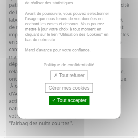
de réaliser des statistiques
patient. Cette pratique insolite améliorait l'efficacité
de l'injection. Une initiative heureuse que les
Avant de poursuivre, vous pouvez sélectionner
l'usage que nous ferons de vos données en
laboratoires Novexpert ont transformé en projet
cochant les cases ci-dessous. Vous pourrez
de recherche. 3 ans après, le Sérum Booster s'est
mettre à jour votre choix à tout moment en
imposé comme l'une des références incontestables
cliquant sur le lien "Utilisation des Cookies" en
bas de notre site.
en soins anti-âge à l'Acide Hyaluronique. Aucune
campagne de publicité et encore moins de
Merci d'avance pour votre confiance.
marketing n'a précédé le succès de ce Sérum. Au
départ confidentiel, le simple bouche à oreille,
Politique de confidentialité
relayé par des praticiens de médecine esthétique,
Tout refuser
ont peu à peu fait connaitre cette formule pointue.
À son actif : - ultra haute concentration (480 mg
Gérer mes cookies
d'Acide Hyaluronique), - 4 tailles d'AH pour des
Tout accepter
actions complémentaires - un extrait d'origine
naturelle avec la capacité étonnante de stimuler
votre synthèse d'AH dans la peau. Son surnom :
‘‘l'airbag des nuits courtes''.