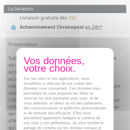
La livraison
Livraison gratuite dès
55€
Acheminement Chronopost
en 24h*
Présentation
Substance la plus fondamentale pour la jeunesse
de votre peau, l'Acide Hyaluronique méritait un
écrin à la hauteur de son efficacité. Mission
accomplie avec ce Sérum ultra-hydratant,
Sur nos sites et nos applications, nous
recueillons à chacune de vos visites des
repulpant et anti-âge. La grande histoire s'explique
données vous concernant. Ces données nous
souvent par la petite…
permettent de vous proposer les offres et
services les plus pertinents pour vous, et de
L'histoire du Sérum Booster à l'Acide Hyaluronique
vous adresser, en direct ou via des partenaires,
(AH) commença par une suggestion de l'un de nos
des communications et publicités personnalisées
dermatologues conseils. Après chaque injection
et de mesurer leur efficacité. Elles nous
permettent également d'adapter le contenu de
d'AH, ce médecin en gardait une petite quantité
nos sites à vos préférences, de vous faciliter le
qu'il appliquait directement sur la peau de son
partage de contenu sur les réseaux sociaux et