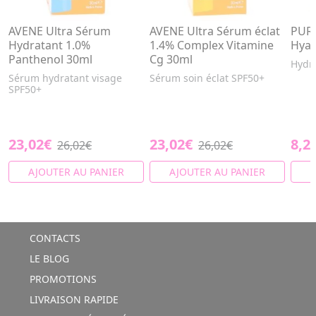
AVENE Ultra Sérum
AVENE Ultra Sérum éclat
PURE
Hydratant 1.0%
1.4% Complex Vitamine
Hyal
Panthenol 30ml
Cg 30ml
Hydra
Sérum hydratant visage
Sérum soin éclat SPF50+
SPF50+
23,02€
23,02€
8,2
26,02€
26,02€
AJOUTER AU PANIER
AJOUTER AU PANIER
A
CONTACTS
LE BLOG
PROMOTIONS
LIVRAISON RAPIDE