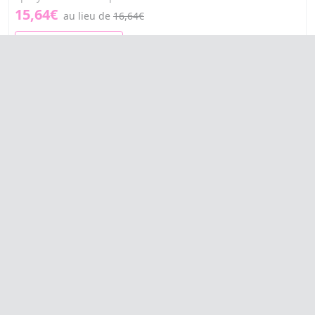
15,64€
au lieu de
16,64€
AJOUTER AU PANIER
MUSTELA Anti moustiques bébé Flacon 100ml
Anti moustiques bébé dès 2 mois
11,99€
AJOUTER AU PANIER