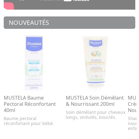
NOUVEAUTÉS
MUSTELA Baume
MUSTELA Soin Démêlant
MUS
Pectoral Réconfortant
& Nourrissant 200ml
Crèm
40ml
Nour
Soin démêlant pour cheveux
longs, ondulés, bouclés.
Baume pectoral
Sham
réconfortant pour bébé.
nourr
enfan