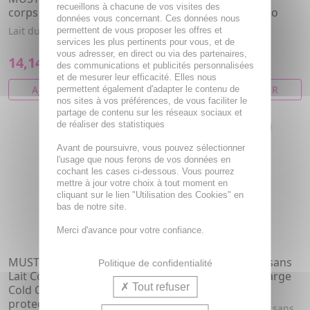
recueillons à chacune de vos visites des
corps Peau normale 500ml
Baume allaitement bio
données vous concernant. Ces données nous
tube 30ml
Lait du corps hydratant
permettent de vous proposer les offres et
services les plus pertinents pour vous, et de
Baume allaitement bio.
vous adresser, en direct ou via des partenaires,
14,14€
15,85€
17,68€
des communications et publicités personnalisées
et de mesurer leur efficacité. Elles nous
AJOUTER AU PANIER
AJOUTER AU PANIER
permettent également d'adapter le contenu de
nos sites à vos préférences, de vous faciliter le
partage de contenu sur les réseaux sociaux et
de réaliser des statistiques
Avant de poursuivre, vous pouvez sélectionner
l'usage que nous ferons de vos données en
cochant les cases ci-dessous. Vous pourrez
mettre à jour votre choix à tout moment en
cliquant sur le lien "Utilisation des Cookies" en
bas de notre site.
Merci d'avance pour votre confiance.
MUSTELA "Peau sèche"
MUSTELA Gel lavant sans
Politique de confidentialité
Lait Corps nourrissant au
parfum bio eco recharge
Tout refuser
Cold Cream nutri-
400ml
protecteur tube 200ml
MUSTELA gel lavant bio sans