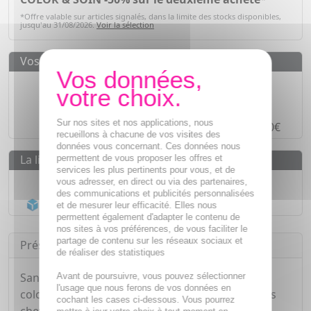
*Offre valable sur articles signalés, dans la limite des stocks disponibles,
jusqu'au 31/08/2026.
Voir la sélection
Vos avantages
Des prix
IMBATTABLES
Paiement en ligne
SÉCURISÉ
Sur nos sites et nos applications, nous
Paiement en
4 fois sans frais
à partir de 30€
recueillons à chacune de vos visites des
données vous concernant. Ces données nous
La livraison
permettent de vous proposer les offres et
services les plus pertinents pour vous, et de
Livraison gratuite dès
55€
vous adresser, en direct ou via des partenaires,
des communications et publicités personnalisées
Acheminement Chronopost
en 24h*
et de mesurer leur efficacité. Elles nous
permettent également d'adapter le contenu de
nos sites à vos préférences, de vous faciliter le
partage de contenu sur les réseaux sociaux et
Présentation
de réaliser des statistiques
Sans ammoniaque, paraben, ni résorcine, la
Avant de poursuivre, vous pouvez sélectionner
l'usage que nous ferons de vos données en
coloration Color & Soin couvre intégralement les
cochant les cases ci-dessous. Vous pourrez