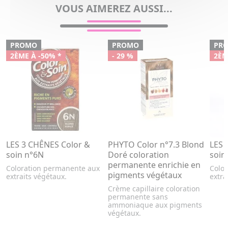
VOUS AIMEREZ AUSSI...
PROMO
PROMO
PR
2ÈME À -50% *
- 29 %
2ÈM
LES 3 CHÊNES Color &
PHYTO Color n°7.3 Blond
LES 
soin n°6N
Doré coloration
soin
permanente enrichie en
Coloration permanente aux
Colo
pigments végétaux
extraits végétaux.
extra
Crème capillaire coloration
permanente sans
ammoniaque aux pigments
végétaux.