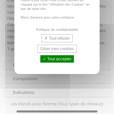
cheveux blancs, sans s'estomper au lavage. Sa
mettre à jour votre choix à tout moment en
cliquant sur le lien "Utilisation des Cookies" en
teneur en protéines végétales et huiles essentielles
bas de notre site.
constitue un réel soin capillaire, qui préserve
Merci d'avance pour votre confiance.
l'équilibre du cuir chevelu et la fibre capillaire.
Couleur longue durée. Couvre les cheveux blancs,
Politique de confidentialité
respecte la fibre capillaire. Sans ammoniaque, sans
résorcine, sans silicone. Conditionnement : 1
Tout refuser
teinture, 1 fixateur, 1 baume capillaire stabilisateur,
1 paire de gants.
Gérer mes cookies
Tout accepter
Conseils d'utilisation
Composition
Indications
Les blonds pour femme (Tous types de cheveux)