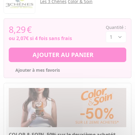
Les 3 Chênes
Color & Soin
8,29
€
Quantité :
ou
2,07€
si 4 fois sans frais
AJOUTER AU PANIER
Ajouter à mes favoris
COLOR & SOIN -50% sur le deuxième acheté*