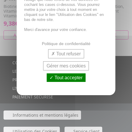
cochant les cases ci-dessous. Vous pourrez
Biotine, Vitamine E, Bardane,
matifiant, anti-imperfection,
mettre à jour votre choix à tout moment en
Vitamine b2, Vitamine b6,
séboreducteur, hydratant
cliquant sur le lien "Utilisation des Cookies" en
Vitamine C, Sélénium, Zinc
bas de notre site.
9,38€
10,95€
Merci d'avance pour votre confiance.
AJOUTER AU PANIER
VOIR CET ARTICLE
Politique de confidentialité
Tout refuser
CONTACTS
Gérer mes cookies
LE BLOG
Tout accepter
PROMOTIONS
LIVRAISON RAPIDE
PAIEMENT SÉCURISÉ
Informations et mentions légales
Utilisation des Cookies
Service client