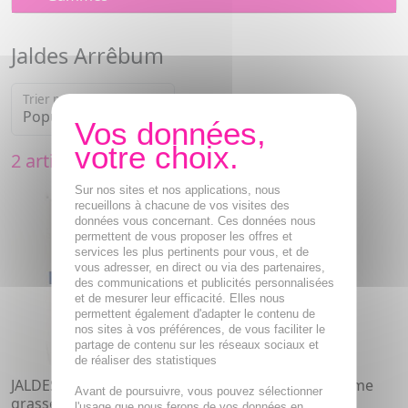
Jaldes Arrêbum
Trier par
2 articles
Sur nos sites et nos applications, nous
recueillons à chacune de vos visites des
données vous concernant. Ces données nous
permettent de vous proposer les offres et
services les plus pertinents pour vous, et de
vous adresser, en direct ou via des partenaires,
des communications et publicités personnalisées
et de mesurer leur efficacité. Elles nous
permettent également d'adapter le contenu de
nos sites à vos préférences, de vous faciliter le
partage de contenu sur les réseaux sociaux et
de réaliser des statistiques
JALDES Arrêbum - Peau
JALDES Arrêbum Crème
Avant de poursuivre, vous pouvez sélectionner
grasse x60comprimés
tube 40ml
l'usage que nous ferons de vos données en