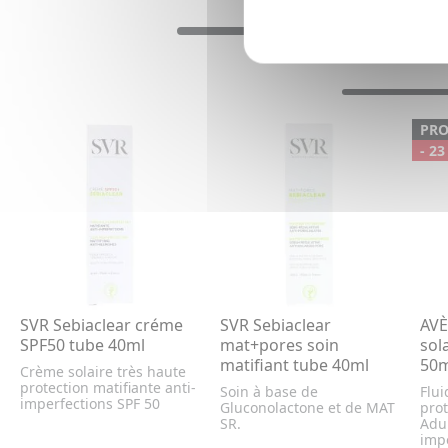
PR
- 23
SVR Sebiaclear créme
SVR Sebiaclear
AVÈ
SPF50 tube 40ml
mat+pores soin
sol
matifiant tube 40ml
50m
Crème solaire très haute
protection matifiante anti-
Soin à base de
Flui
imperfections SPF 50
Gluconolactone et de MAT
prot
SR.
Adul
impe