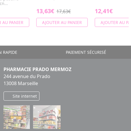
n...
13,63€
12,41€
17,63€
 AU PANIER
AJOUTER AU PANIER
AJOUTER AU PA
N RAPIDE
PAIEMENT SÉCURISÉ
PHARMACIE PRADO MERMOZ
244 avenue du Prado
13008 Marseille
Site internet