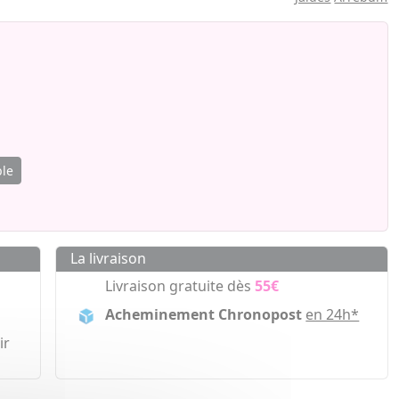
ble
La livraison
Livraison gratuite dès
55€
Acheminement Chronopost
en 24h*
ir