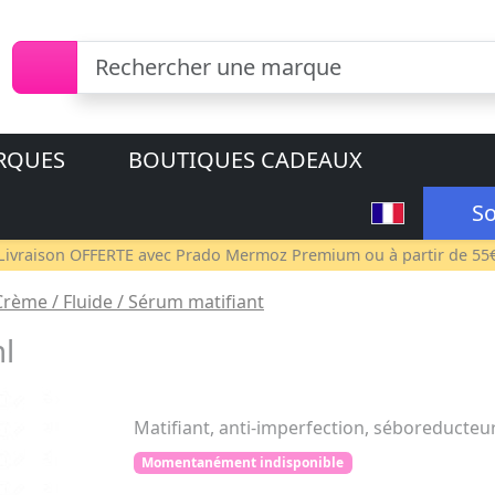
RQUES
BOUTIQUES CADEAUX
So
Livraison OFFERTE avec
Prado Mermoz Premium
ou à partir de 55
Crème / Fluide / Sérum matifiant
l
Matifiant, anti-imperfection, séboreducteur
Momentanément indisponible