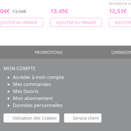
tendance ac
,04€
13,45€
12,51€
13,04€
JOUTER AU PANIER
AJOUTER AU PANIER
AJOUTER
PROMOTIONS
LIVRAISO
MON COMPTE
Accéder à mon compte
Mes commandes
Mes favoris
Mon abonnement
Données personnelles
Utilisation des Cookies
Service client