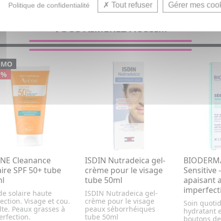
Tout refuser
Gérer mes coo
Politique de confidentialité
VOUS AIMEREZ AUSSI...
OMO
 %
NE Cleanance
ISDIN Nutradeica gel-
BIODERM
aire SPF 50+ tube
crème pour le visage
Sensitive 
l
tube 50ml
apaisant a
imperfect
de solaire haute
ISDIN Nutradeica gel-
ection. Visage et cou.
crème pour le visage
Soin quotid
te. Peaux grasses à
peaux séborrhéiques
hydratant e
rfection.
tube 50ml
boutons de