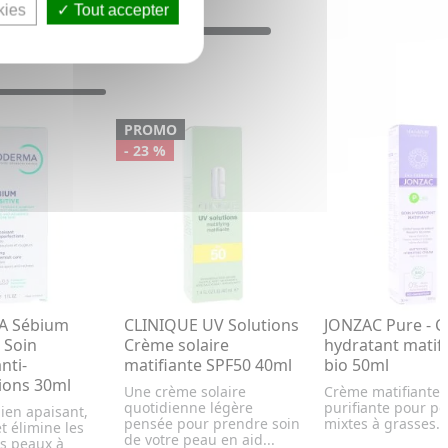
kies
Tout accepter
PROMO
- 23 %
A Sébium
CLINIQUE UV Solutions
JONZAC Pure - 
- Soin
Crème solaire
hydratant matif
nti-
matifiante SPF50 40ml
bio 50ml
ions 30ml
Une crème solaire
Crème matifiante
quotidienne légère
purifiante pour p
ien apaisant,
pensée pour prendre soin
mixtes à grasses.
t élimine les
de votre peau en aid...
s peaux à