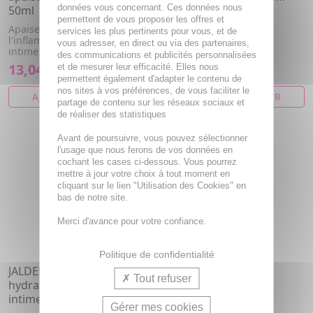
données vous concernant. Ces données nous
50ml
Soin spécifique anti-
permettent de vous proposer les offres et
vergetures.
Apaise et diminue
services les plus pertinents pour vous, et de
l'inflammation, de la zone
vous adresser, en direct ou via des partenaires,
intime féminine.
des communications et publicités personnalisées
13,04€
13,45€
et de mesurer leur efficacité. Elles nous
permettent également d'adapter le contenu de
nos sites à vos préférences, de vous faciliter le
AJOUTER AU PANIER
AJOUTER AU PANIER
partage de contenu sur les réseaux sociaux et
de réaliser des statistiques
Avant de poursuivre, vous pouvez sélectionner
l'usage que nous ferons de vos données en
cochant les cases ci-dessous. Vous pourrez
mettre à jour votre choix à tout moment en
cliquant sur le lien "Utilisation des Cookies" en
bas de notre site.
Merci d'avance pour votre confiance.
Politique de confidentialité
JALDES Jaïlys Fluide
Tout refuser
hydratant sécheresse
intime 50ml
Gérer mes cookies