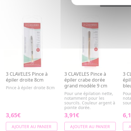
3 CLAVELES Pince à
3 CLAVELES Pince à
3 C
épiler droite 8cm
épiler crabe dorée
épi
grand modèle 9 cm
ble
Pince à épiler droite 8cm
Pour une épilation nette,
Pour
notamment pour les
not
sourcils. Couleur argent à
sour
pointe dorée.
3,65€
3,91€
6,
AJOUTER AU PANIER
AJOUTER AU PANIER
A