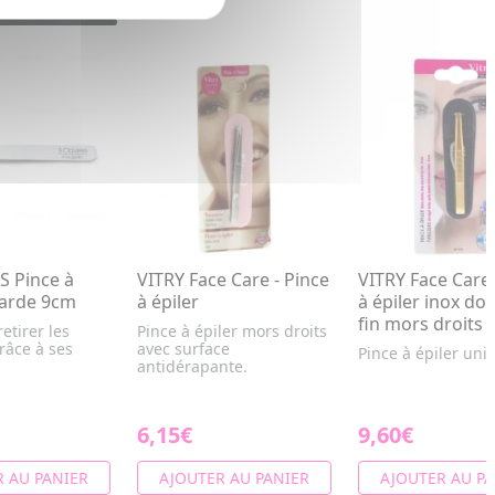
S Pince à
VITRY Face Care - Pince
VITRY Face Care 
harde 9cm
à épiler
à épiler inox do
fin mors droits
etirer les
Pince à épiler mors droits
râce à ses
avec surface
Pince à épiler uni
antidérapante.
6,15€
9,60€
 AU PANIER
AJOUTER AU PANIER
AJOUTER AU PA