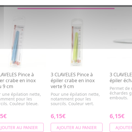
LAVELES Pince à
3 CLAVELES Pince à
3 CLAVELE
ler crabe en inox
épiler crabe en inox
épiler éc
u 9 cm
verte 9 cm
Permet de r
échardes g
 une épilation nette,
Pour une épilation nette,
embouts.
amment pour les
notamment pour les
cils. Couleur bleue.
sourcils. Couleur vert.
15€
6,15€
6,15€
JOUTER AU PANIER
AJOUTER AU PANIER
AJOUTER