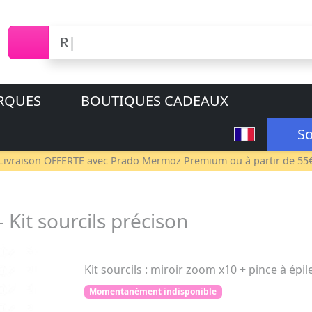
RQUES
BOUTIQUES CADEAUX
So
Livraison OFFERTE avec
Prado Mermoz Premium
ou à partir de 55
Kit sourcils précison
Kit sourcils : miroir zoom x10 + pince à épi
Momentanément indisponible