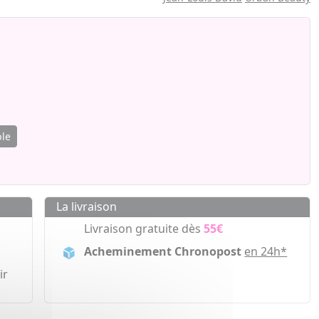
ble
La livraison
Livraison gratuite dès
55€
Acheminement Chronopost
en 24h*
ir