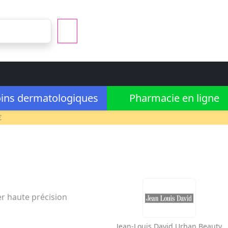
ins dermatologiques
Pharmacie en ligne
€
ler haute précision
Jean-Louis David
Urban Beauty