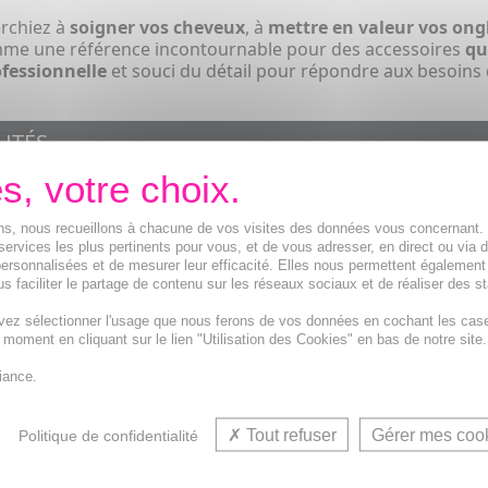
rchiez à
soigner vos cheveux
, à
mettre en valeur vos ong
me une référence incontournable pour des accessoires
qu
ofessionnelle
et souci du détail pour répondre aux besoins d
UTÉS
ions, nous recueillons à chacune de vos visites des données vous concernant
services les plus pertinents pour vous, et de vous adresser, en direct ou via 
ersonnalisées et de mesurer leur efficacité. Elles nous permettent également
s faciliter le partage de contenu sur les réseaux sociaux et de réaliser des st
vez sélectionner l'usage que nous ferons de vos données en cochant les cas
t moment en cliquant sur le lien "Utilisation des Cookies" en bas de notre site.
iance.
 DAVID
JEAN LOUIS DAVID
JEAN LOUIS DAVID
e
Urban Hair - Pince
Urban Hair - Elast
Tout refuser
Gérer mes coo
Politique de confidentialité
Nœud
Tissus x4
tous types
Collection Urban Hair.
Collection Urban Hair