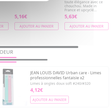
toute élégance avec ce
chouchou. Made in
France et upcyclé...
5,16€
5,63€
ER
AJOUTER AU PANIER
AJOUTER AU PANIER
COEUR
JEAN LOUIS DAVID Urban care - Limes
professionnelles fantaisie x2
Limes à ongles doux soft #240/#320
4,12€
AJOUTER AU PANIER