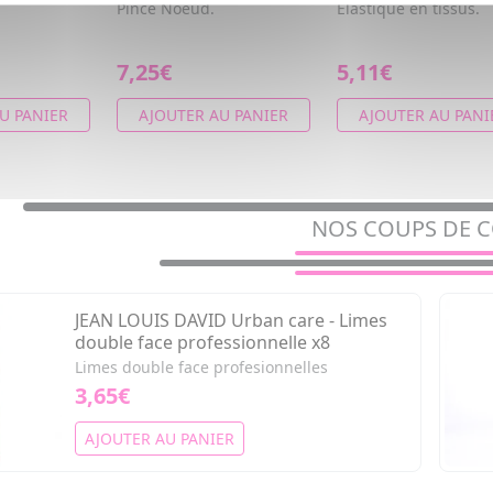
Pince Noeud.
Elastique en tissus.
7,25€
5,11€
U PANIER
AJOUTER AU PANIER
AJOUTER AU PANI
NOS COUPS DE 
JEAN LOUIS DAVID Urban care - Limes
double face professionnelle x8
Limes double face profesionnelles
3,65€
AJOUTER AU PANIER