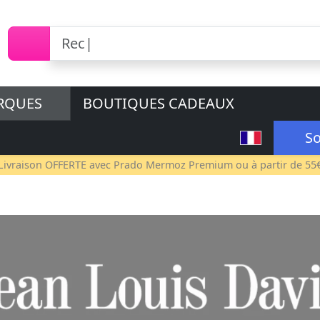
RQUES
BOUTIQUES CADEAUX
So
Livraison OFFERTE avec
Prado Mermoz Premium
ou à partir de 55