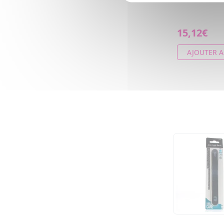
15,12€
AJOUTER A