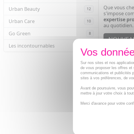
Que vous che
Urban Beauty
12
s'impose com
expertise pr
Urban Care
10
au quotidien.
Go Green
8
NOUVEA
Les incontournables
10
Sur nos sites et nos applicat
de vous proposer les offres et 
communications et publicités p
sites à vos préférences, de vou
Avant de poursuivre, vous pou
mettre à jour votre choix à tou
Merci d'avance pour votre conf
JEAN LOUIS
Brosse Aéré
Brosse aérée 
de cheveux.