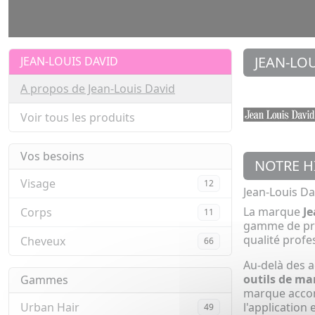
JEAN-LO
JEAN-LOUIS DAVID
A propos de Jean-Louis David
Voir tous les produits
Vos besoins
NOTRE H
Visage
12
Jean-Louis Da
La marque
Je
Corps
11
gamme de pro
qualité profe
Cheveux
66
Au-delà des 
outils de m
Gammes
marque acco
Urban Hair
l'application
49