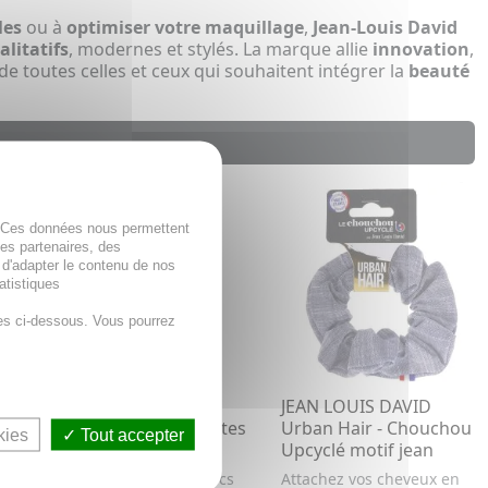
les
ou à
optimiser votre maquillage
,
Jean-Louis David
alitatifs
, modernes et stylés. La marque allie
innovation
,
e toutes celles et ceux qui souhaitent intégrer la
beauté
. Ces données nous permettent
des partenaires, des
 d'adapter le contenu de nos
atistiques
es ci-dessous. Vous pourrez
JEAN LOUIS DAVID
JEAN LOUIS DAVID
iques
Urban Hair - Barrettes
Urban Hair - Chouchou
kies
Tout accepter
Perles x2
Upcyclé motif jean
.
Lot de 2 barrettes chics
Attachez vos cheveux en