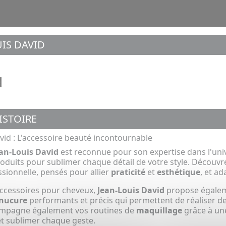
UIS DAVID
ISTOIRE
vid : L'accessoire beauté incontournable
an-Louis David
est reconnue pour son expertise dans l'uni
duits pour sublimer chaque détail de votre style. Découv
ssionnelle, pensés pour allier
praticité
et
esthétique
, et ad
accessoires pour cheveux,
Jean-Louis David
propose égalem
anucure
performants et précis qui permettent de réaliser des
mpagne également vos routines de
maquillage
grâce à une
 et sublimer chaque geste.