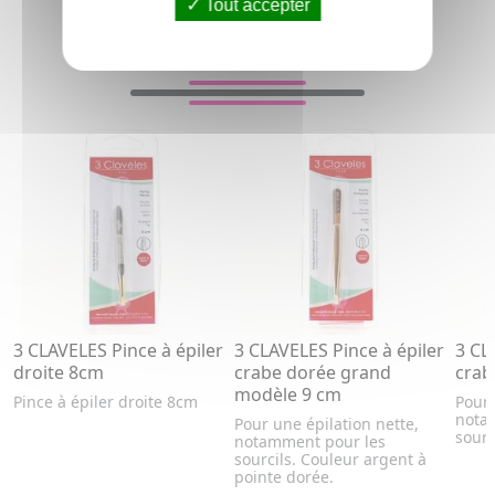
Tout accepter
VOUS AIMEREZ AUSSI...
3 CLAVELES Pince à épiler
3 CLAVELES Pince à épiler
3 CL
droite 8cm
crabe dorée grand
crab
modèle 9 cm
Pince à épiler droite 8cm
Pour 
nota
Pour une épilation nette,
sourc
notamment pour les
sourcils. Couleur argent à
pointe dorée.