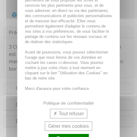
permettent de vous proposer les offres et
Livraison gratuite dès
55€
services les plus pertinents pour vous, et de
vous adresser, en direct ou via des partenaires,
Acheminement Chronopost
en 24h*
des communications et publicités personnalisées
et de mesurer leur efficacité. Elles nous
permettent également d'adapter le contenu de
nos sites à vos préférences, de vous faciliter le
Présentation
partage de contenu sur les réseaux sociaux et
de réaliser des statistiques
3 Claveles Pince à Épiler Pointe Crabe Noire 8 cm
Avant de poursuivre, vous pouvez sélectionner
est une pince à épiler dont la pointe permet une
l'usage que nous ferons de vos données en
meilleure vue du poil pour faciliter l'épilation. Son
cochant les cases ci-dessous. Vous pourrez
mettre à jour votre choix à tout moment en
bord strié permet une bonne prise.
cliquant sur le lien "Utilisation des Cookies" en
bas de notre site.
Conseils d'utilisation
Merci d'avance pour votre confiance.
Politique de confidentialité
Composition
Tout refuser
Indications
Gérer mes cookies
Pince à épiler pour femme et homme