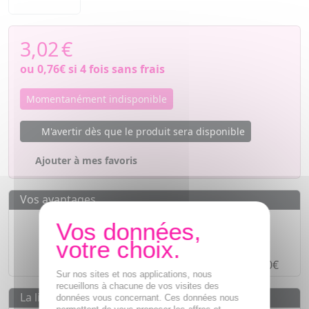
3,02
€
ou
0,76€
si 4 fois sans frais
Momentanément indisponible
M'avertir dès que le produit sera disponible
Ajouter à mes favoris
Vos avantages
Des prix
IMBATTABLES
Paiement en ligne
SÉCURISÉ
Paiement en
4 fois sans frais
à partir de 30€
Sur nos sites et nos applications, nous
recueillons à chacune de vos visites des
La livraison
données vous concernant. Ces données nous