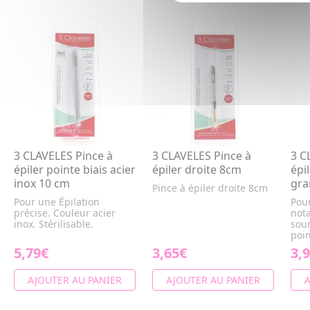
3 CLAVELES Pince à
3 CLAVELES Pince à
3 C
épiler pointe biais acier
épiler droite 8cm
épi
inox 10 cm
gra
Pince à épiler droite 8cm
Pour une Épilation
Pour
précise. Couleur acier
not
inox. Stérilisable.
sour
poin
5,79€
3,65€
3,
AJOUTER AU PANIER
AJOUTER AU PANIER
A