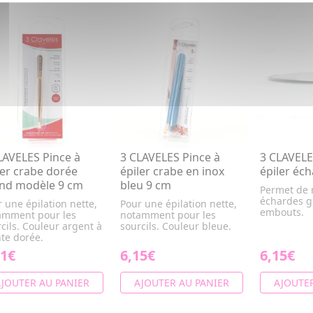
LAVELES Pince à
3 CLAVELES Pince à
3 CLAVELE
ler crabe dorée
épiler crabe en inox
épiler éc
nd modèle 9 cm
bleu 9 cm
Permet de r
échardes g
 une épilation nette,
Pour une épilation nette,
embouts.
amment pour les
notamment pour les
cils. Couleur argent à
sourcils. Couleur bleue.
te dorée.
91€
6,15€
6,15€
JOUTER AU PANIER
AJOUTER AU PANIER
AJOUTER