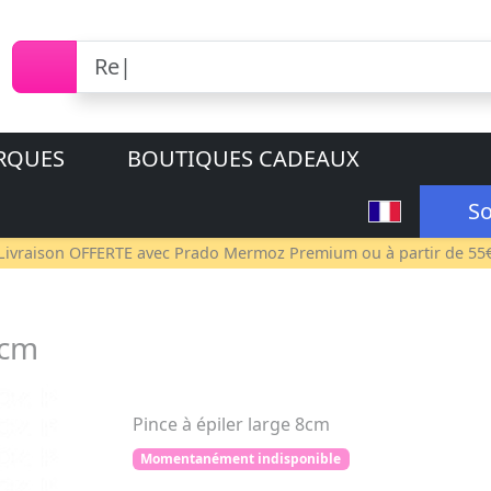
RQUES
BOUTIQUES CADEAUX
So
Livraison OFFERTE avec
Prado Mermoz Premium
ou à partir de 55
8cm
Pince à épiler large 8cm
Momentanément indisponible