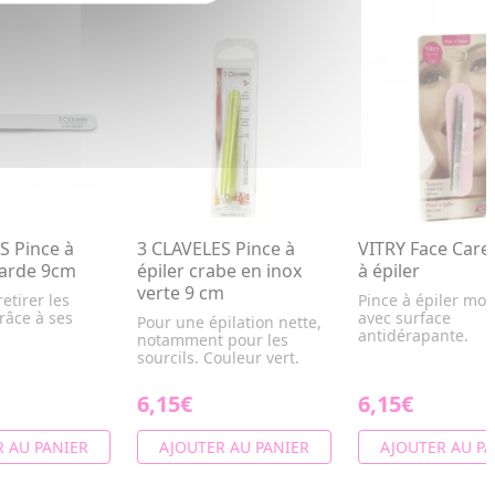
S Pince à
3 CLAVELES Pince à
VITRY Face Care 
harde 9cm
épiler crabe en inox
à épiler
verte 9 cm
etirer les
Pince à épiler mor
râce à ses
avec surface
Pour une épilation nette,
antidérapante.
notamment pour les
sourcils. Couleur vert.
6,15€
6,15€
 AU PANIER
AJOUTER AU PANIER
AJOUTER AU PA