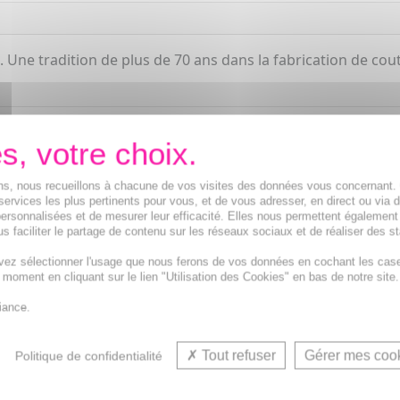
Une tradition de plus de 70 ans dans la fabrication de coute
ions, nous recueillons à chacune de vos visites des données vous concernant
services les plus pertinents pour vous, et de vous adresser, en direct ou via 
ersonnalisées et de mesurer leur efficacité. Elles nous permettent également
s faciliter le partage de contenu sur les réseaux sociaux et de réaliser des st
vez sélectionner l'usage que nous ferons de vos données en cochant les cas
t moment en cliquant sur le lien "Utilisation des Cookies" en bas de notre site.
iance.
Tout refuser
Gérer mes coo
Politique de confidentialité
VOUS AIMEREZ AUSSI...