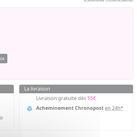
ble
La livraison
Livraison gratuite dès
55€
Acheminement Chronopost
en 24h*
ir