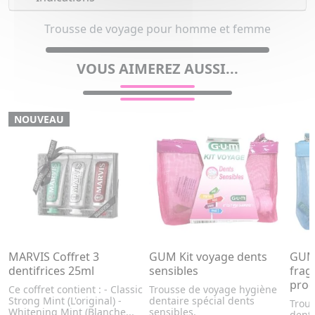
Trousse de voyage pour homme et femme
VOUS AIMEREZ AUSSI...
NOUVEAU
MARVIS Coffret 3
GUM Kit voyage dents
GUM 
dentifrices 25ml
sensibles
frag
prod
Ce coffret contient : - Classic
Trousse de voyage hygiène
Strong Mint (L'original) -
dentaire spécial dents
Trou
Whitening Mint (Blanche...
sensibles.
denta