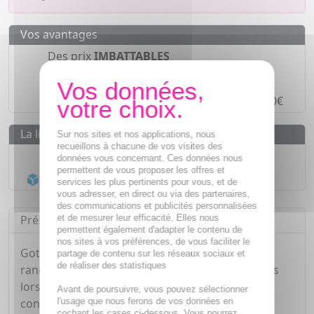
Vos avantages
Des prix
IMBATTABLES
Paiement en ligne
SÉCURISÉ
Paiement en
4 fois sans frais
à partir de 30€
La livraison
Sur nos sites et nos applications, nous
recueillons à chacune de vos visites des
Livraison gratuite dès
55€
données vous concernant. Ces données nous
permettent de vous proposer les offres et
Acheminement Chronopost
en 24h*
services les plus pertinents pour vous, et de
vous adresser, en direct ou via des partenaires,
des communications et publicités personnalisées
et de mesurer leur efficacité. Elles nous
Présentation
permettent également d'adapter le contenu de
nos sites à vos préférences, de vous faciliter le
Gotoob+ Tube de Voyage en Silicone est un
partage de contenu sur les réseaux sociaux et
de réaliser des statistiques
rangement parfait pour le transport des liquides
lorsque vous voyagez, ou que vous cherchez un
Avant de poursuivre, vous pouvez sélectionner
l'usage que nous ferons de vos données en
contenant pour vos cosmétiques maison.
cochant les cases ci-dessous. Vous pourrez