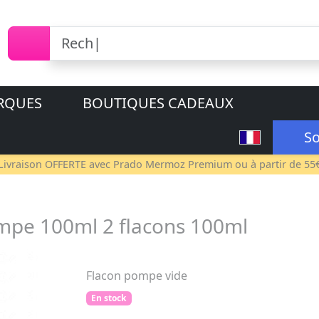
RQUES
BOUTIQUES CADEAUX
So
Livraison OFFERTE avec
Prado Mermoz Premium
ou à partir de 55
ompe 100ml 2 flacons 100ml
Flacon pompe vide
En stock