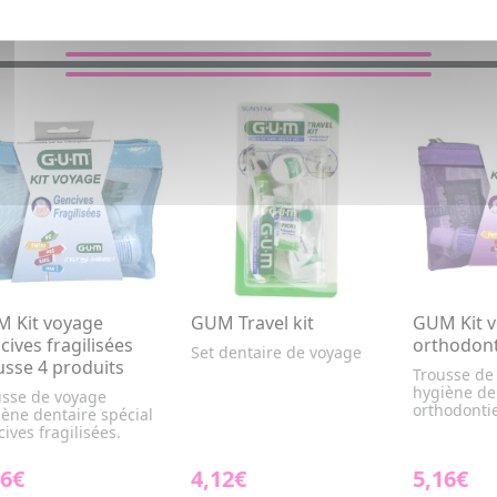
VOUS AIMEREZ AUSSI...
 Kit voyage
GUM Travel kit
GUM Kit 
cives fragilisées
orthodont
Set dentaire de voyage
usse 4 produits
Trousse de
hygiène de
usse de voyage
orthodonti
ène dentaire spécial
ives fragilisées.
16€
4,12€
5,16€