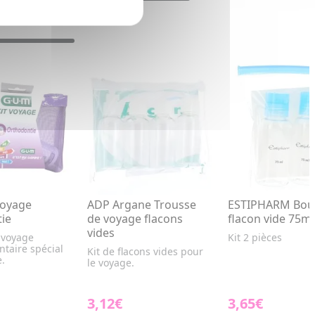
voyage
ADP Argane Trousse
ESTIPHARM Bout
ie
de voyage flacons
flacon vide 75ml
vides
 voyage
Kit 2 pièces
ntaire spécial
Kit de flacons vides pour
e.
le voyage.
3,12€
3,65€