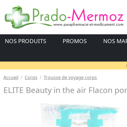
NOS PRODUITS
PROMOS
NOS MA
Accueil
Corps
Trousse de voyage corps
ELITE Beauty in the air Flacon p