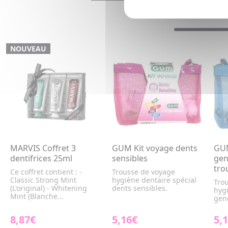
NOUVEAU
MARVIS Coffret 3
GUM Kit voyage dents
GUM
dentifrices 25ml
sensibles
gen
tro
Ce coffret contient : -
Trousse de voyage
Classic Strong Mint
hygiène dentaire spécial
Tro
(L'original) - Whitening
dents sensibles.
hygi
Mint (Blanche...
genc
8,87€
5,16€
5,