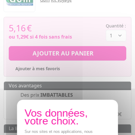
5,16
€
Quantité :
ou
1,29€
si 4 fois sans frais
AJOUTER AU PANIER
Ajouter à mes favoris
Vos avantages
Des prix
IMBATTABLES
Paiement en ligne
SÉCURISÉ
Paiement en
4 fois sans frais
à partir de 30€
La livraison
Sur nos sites et nos applications, nous