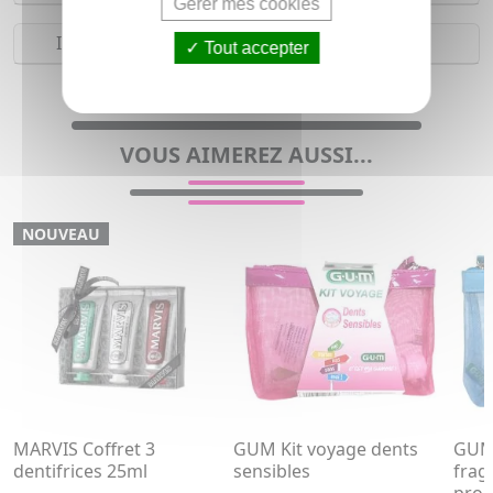
Gérer mes cookies
Indications
Tout accepter
Trousse de voyage pour homme et femme
VOUS AIMEREZ AUSSI...
NOUVEAU
MARVIS Coffret 3
GUM Kit voyage dents
GUM 
dentifrices 25ml
sensibles
frag