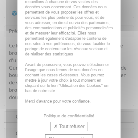
recueillons à chacune de vos visites des
Livraison gratuite dès
55€
données vous concernant. Ces données nous
Acheminement Chronopost
en 24h*
permettent de vous proposer les offres et
services les plus pertinents pour vous, et de
vous adresser, en direct ou via des partenaires,
des communications et publicités personnalisées
Présentation
et de mesurer leur efficacité. Elles nous
permettent également d'adapter le contenu de
nos sites à vos préférences, de vous faciliter le
Ce kit voyage facile à transporter comporte : une
partage de contenu sur les réseaux sociaux et
brosse à dents de voyage Gum pliable et dotée
de réaliser des statistiques
d'une protection antibactérienne, un dentifrice
Avant de poursuivre, vous pouvez sélectionner
Gum Acti Vital qui protège les gencives, un bain de
l'usage que nous ferons de vos données en
bouche Gum Acti Vital qui assure un bon entretien
cochant les cases ci-dessous. Vous pourrez
mettre à jour votre choix à tout moment en
de votre hygiène bucco-dentaire, et une mini-
cliquant sur le lien "Utilisation des Cookies" en
brossettes Gum Soft-Picks afin de nettoyer en
bas de notre site.
douceur entre les dents.
Merci d'avance pour votre confiance.
Politique de confidentialité
Conseils d'utilisation
Tout refuser
Composition