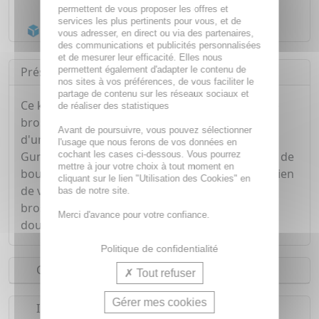
Livraison gratuite dès
55€
permettent de vous proposer les offres et
services les plus pertinents pour vous, et de
Acheminement Chronopost
en 24h*
vous adresser, en direct ou via des partenaires,
des communications et publicités personnalisées
et de mesurer leur efficacité. Elles nous
permettent également d'adapter le contenu de
Présentation
nos sites à vos préférences, de vous faciliter le
partage de contenu sur les réseaux sociaux et
Ce kit voyage facile à transporter, comporte une
de réaliser des statistiques
brosse à dent de voyage Gum pliable et dotée
Avant de poursuivre, vous pouvez sélectionner
d'une protection antibactérienne, un dentifrice
l'usage que nous ferons de vos données en
cochant les cases ci-dessous. Vous pourrez
Gum Gingidex qui protège les gencives, un bain de
mettre à jour votre choix à tout moment en
bouche Gum Gingidex qui assure un bon entretien
cliquant sur le lien "Utilisation des Cookies" en
de votre hygiène bucco-dentaire, et une mini-
bas de notre site.
brossettes Gum Soft-Picks afin de nettoyer en
Merci d'avance pour votre confiance.
douceur entre les dents.
Politique de confidentialité
Conseils d'utilisation
Tout refuser
Gérer mes cookies
Indications