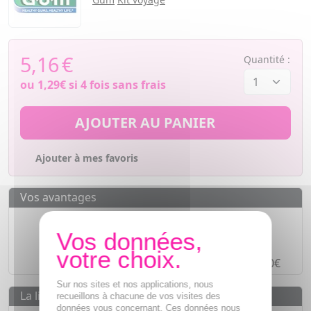
5,16
€
Quantité :
ou
1,29€
si 4 fois sans frais
AJOUTER AU PANIER
Ajouter à mes favoris
Vos avantages
Des prix
IMBATTABLES
Paiement en ligne
SÉCURISÉ
Paiement en
4 fois sans frais
à partir de 30€
Sur nos sites et nos applications, nous
La livraison
recueillons à chacune de vos visites des
données vous concernant. Ces données nous