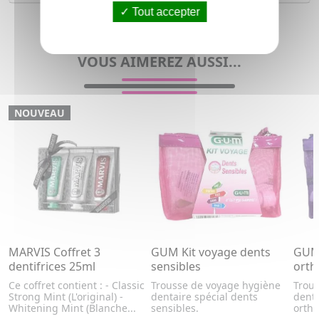
Tout accepter
Trousse de voyage pour homme et femme
VOUS AIMEREZ AUSSI...
NOUVEAU
MARVIS Coffret 3
GUM Kit voyage dents
GUM 
dentifrices 25ml
sensibles
orth
Ce coffret contient : - Classic
Trousse de voyage hygiène
Trou
Strong Mint (L'original) -
dentaire spécial dents
denta
Whitening Mint (Blanche...
sensibles.
ortho