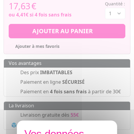
17,63
€
Quantité :
ou
4,41€
si 4 fois sans frais
AJOUTER AU PANIER
Ajouter à mes favoris
Vos avantages
Des prix
IMBATTABLES
Paiement en ligne
SÉCURISÉ
Paiement en
4 fois sans frais
à partir de 30€
La livraison
Livraison gratuite dès
55€
Acheminement Chronopost
en 24h*