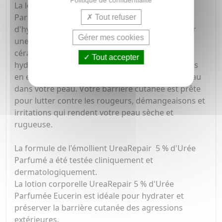
La lotion peau sèche UreaRepair 5 % d'Urée
Parfumée combine urée, facteurs naturels
Tout refuser
d'hydratation (NMF) et céramides pour apporter
Gérer mes cookies
une hydratation intense à votre peau. Les
céramides permettent de restaurer le film
Tout accepter
hydrolipidique qui protège l'épiderme des pertes
en eau et assure une répartition optimale de l'eau
dans votre peau. Votre barrière cutanée est prête
pour lutter contre les rougeurs, démangeaisons et
irritations qui rendent votre peau sèche et
rugueuse.
La formule de l'émollient UreaRepair 5 % d'Urée
Parfumé a été testée cliniquement et
dermatologiquement.
La lotion corporelle UreaRepair 5 % d'Urée
Parfumée Eucerin est idéale pour hydrater et
préserver la barrière cutanée des agressions
extérieures.