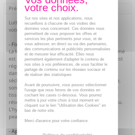
Présentation
Sur nos sites et nos applications, nous
Luttez efficacement contre le dessèchement de
recueillons à chacune de vos visites des
données vous concernant. Ces données nous
votre peau.
permettent de vous proposer les offres et
services les plus pertinents pour vous, et de
- Fixez l'humidité dans votre épiderme
vous adresser, en direct ou via des partenaires,
des communications et publicités personnalisées
La lotion UreaRepair Emollient 5 % d'Urée Parfumé
et de mesurer leur efficacité. Elles nous
est composée en partie d'urée. Cette molécule est
permettent également d'adapter le contenu de
nos sites à vos préférences, de vous faciliter le
régulièrement prescrite par les dermatologues
partage de contenu sur les réseaux sociaux et
dans le traitement des peaux déshydratées et
de réaliser des statistiques
sèches. Naturellement présente dans l'épiderme,
Avant de poursuivre, vous pouvez sélectionner
son application est idéalement tolérée par votre
l'usage que nous ferons de vos données en
tissu cutané. L'urée a la particularité de créer un
cochant les cases ci-dessous. Vous pourrez
mettre à jour votre choix à tout moment en
réseau de molécules d'eau à l'intérieur de la peau.
cliquant sur le lien "Utilisation des Cookies" en
L'hydratation n'est pas limitée à la surface de la
bas de notre site.
peau et l'évaporation de l'eau est réduite.
Merci d'avance pour votre confiance.
- Apaisez les sensations de tiraillements
Politique de confidentialité