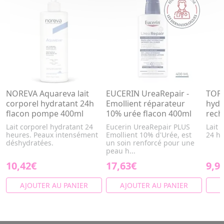
NOREVA Aquareva lait
EUCERIN UreaRepair -
TOPI
corporel hydratant 24h
Emollient réparateur
hydr
flacon pompe 400ml
10% urée flacon 400ml
rech
Lait corporel hydratant 24
Eucerin UreaRepair PLUS
Lait 
heures. Peaux intensément
Emollient 10% d'Urée, est
24 h
déshydratées.
un soin renforcé pour une
peau h...
10,42€
17,63€
9,9
AJOUTER AU PANIER
AJOUTER AU PANIER
A