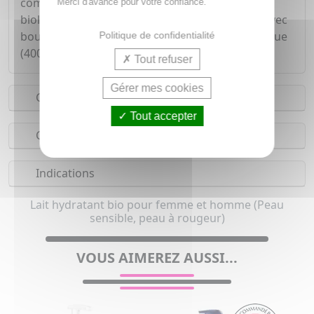
comédogène. Ingrédients issus de l'agriculture
Merci d'avance pour votre confiance.
biologique. Conditionnement : tube plastique avec
bouchon verseur (200 ml), flacon pompe plastique
Politique de confidentialité
(400 ml).
Tout refuser
Gérer mes cookies
Conseils d'utilisation
Tout accepter
Composition
Indications
Lait hydratant bio pour femme et homme (Peau
sensible, peau à rougeur)
VOUS AIMEREZ AUSSI...