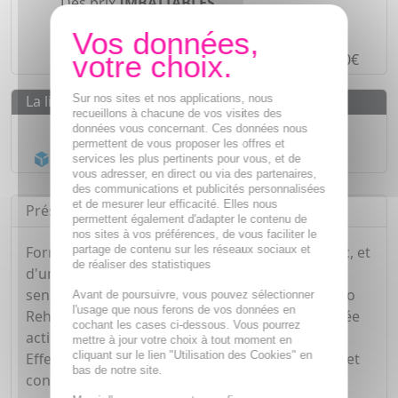
Des prix
IMBATTABLES
Paiement en ligne
SÉCURISÉ
Paiement en
4 fois sans frais
à partir de 30€
Sur nos sites et nos applications, nous
La livraison
recueillons à chacune de vos visites des
Livraison gratuite dès
55€
données vous concernant. Ces données nous
permettent de vous proposer les offres et
Acheminement Chronopost
en 24h*
services les plus pertinents pour vous, et de
vous adresser, en direct ou via des partenaires,
des communications et publicités personnalisées
et de mesurer leur efficacité. Elles nous
Présentation
permettent également d'adapter le contenu de
nos sites à vos préférences, de vous faciliter le
partage de contenu sur les réseaux sociaux et
Formulé ) nase de 15% d'Eau thermale de Jonzac, et
de réaliser des statistiques
d'une formule lactée qui s'adapte à la peau
sensible. A l'efficacité prouvée, le lait corporel Bio
Avant de poursuivre, vous pouvez sélectionner
l'usage que nous ferons de vos données en
Rehydrate hydratela peau pour une longue durée
cochant les cases ci-dessous. Vous pourrez
action longue durée. A l'eau thermale de Jonzac.
mettre à jour votre choix à tout moment en
cliquant sur le lien "Utilisation des Cookies" en
Effet immédiat et prolongé, redonne souplesse et
bas de notre site.
confort à la peau. Hypoallergénique, non