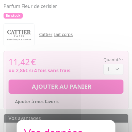
Parfum Fleur de cerisier
En stock
Cattier
Lait corps
11,42
€
Quantité :
ou
2,86€
si 4 fois sans frais
AJOUTER AU PANIER
Ajouter à mes favoris
Vos avantages
Des prix
IMBATTABLES