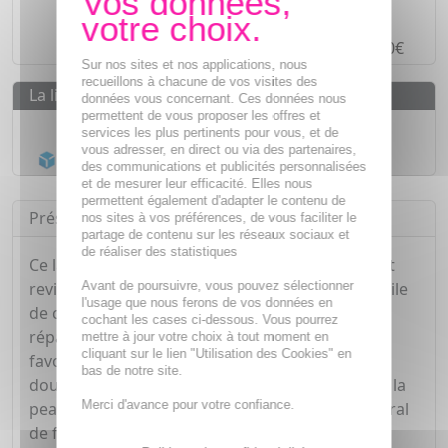
Paiement en ligne
SÉCURISÉ
Paiement en
4 fois sans frais
à partir de 30€
Sur nos sites et nos applications, nous
recueillons à chacune de vos visites des
La livraison
données vous concernant. Ces données nous
permettent de vous proposer les offres et
Livraison gratuite dès
55€
services les plus pertinents pour vous, et de
vous adresser, en direct ou via des partenaires,
Acheminement Chronopost
en 24h*
des communications et publicités personnalisées
et de mesurer leur efficacité. Elles nous
permettent également d'adapter le contenu de
Présentation
nos sites à vos préférences, de vous faciliter le
partage de contenu sur les réseaux sociaux et
de réaliser des statistiques
Ce lait corps, certifié bio, contribue à hydrater et
Avant de poursuivre, vous pouvez sélectionner
revitaliser l'épiderme. Sa formule enrichie en huile
l'usage que nous ferons de vos données en
de carthame, reconnue pour ses propriétés
cochant les cases ci-dessous. Vous pourrez
réparatrices, hydratantes et antioxydantes,
mettre à jour votre choix à tout moment en
cliquant sur le lien "Utilisation des Cookies" en
favorise la régénération cellulaire et apporte
bas de notre site.
douceur et éclat. Sa texture veloutée enveloppe la
Merci d'avance pour votre confiance.
peau d'un film protecteur au parfum frais et floral
de fleur de cerisier