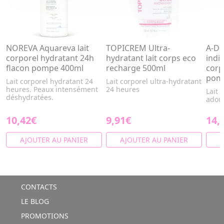
NOREVA Aquareva lait
TOPICREM Ultra-
A-D
corporel hydratant 24h
hydratant lait corps eco
indi
flacon pompe 400ml
recharge 500ml
corp
pom
Lait corporel hydratant 24
Lait corporel ultra-hydratant
heures. Peaux intensément
24 heures
Lait 
déshydratées.
adouc
10,42€
9,91€
14,
AJOUTER AU PANIER
AJOUTER AU PANIER
A
CONTACTS
LE BLOG
PROMOTIONS