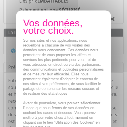
Des prix
IMBATTABLES
Paiement en ligne
SÉCURISÉ
Paiement en
4 fois sans frais
à partir de 30€
La livraison
Livraison gratuite dès
55€
Sur nos sites et nos applications, nous
recueillons à chacune de vos visites des
Acheminement Chronopost
en 24h*
données vous concernant. Ces données nous
permettent de vous proposer les offres et
services les plus pertinents pour vous, et de
vous adresser, en direct ou via des partenaires,
Présentation
des communications et publicités personnalisées
et de mesurer leur efficacité. Elles nous
permettent également d'adapter le contenu de
Fabriquée par Elcéa, cette coloration se présente
nos sites à vos préférences, de vous faciliter le
sous forme de crème, offrant une application facile
partage de contenu sur les réseaux sociaux et
et homogène. Sa formule est enrichie en aloe vera,
de réaliser des statistiques
reconnu pour ses propriétés hydratantes,
Avant de poursuivre, vous pouvez sélectionner
contribuant à maintenir la douceur et la souplesse
l'usage que nous ferons de vos données en
cochant les cases ci-dessous. Vous pourrez
des cheveux après la coloration. La coloration Elcéa
mettre à jour votre choix à tout moment en
est conçue pour apporter une couleur éclatante et
cliquant sur le lien "Utilisation des Cookies" en