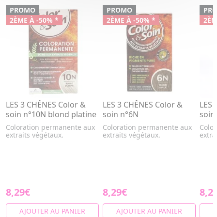
PROMO
PROMO
PR
2ÈME À -50% *
2ÈME À -50% *
2ÈM
LES 3 CHÊNES Color &
LES 3 CHÊNES Color &
LES 
soin n°10N blond platine
soin n°6N
soin
Coloration permanente aux
Coloration permanente aux
Colo
extraits végétaux.
extraits végétaux.
extra
8,29€
8,29€
8,2
AJOUTER AU PANIER
AJOUTER AU PANIER
A