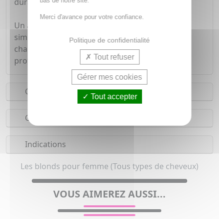
bas de notre site.
durable, tout en respectant la fibre capillaire.
Merci d'avance pour votre confiance.
Un allié du quotidien pour prendre soin de vous
simplement, cette coloration vous permet de
Politique de confidentialité
changer de look en toute confiance, tout en
Tout refuser
profitant d'une couleur vibrante et intense.
Gérer mes cookies
Conseils d'utilisation
Tout accepter
Composition
Indications
Les blonds pour femme (Tous types de cheveux)
VOUS AIMEREZ AUSSI...