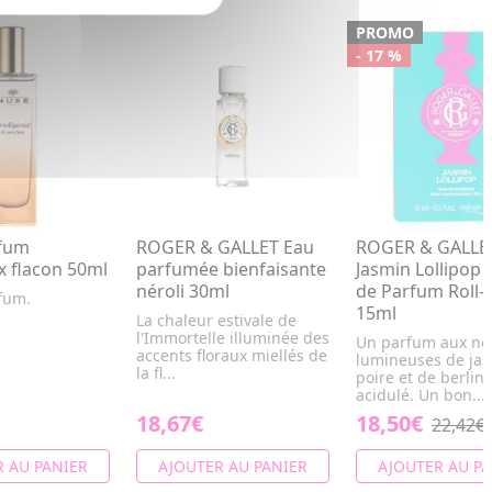
PROMO
- 17 %
fum
ROGER & GALLET Eau
ROGER & GALLE
x flacon 50ml
parfumée bienfaisante
Jasmin Lollipop 
néroli 30ml
de Parfum Roll-
fum.
15ml
La chaleur estivale de
l'Immortelle illuminée des
Un parfum aux no
accents floraux miellés de
lumineuses de jas
la fl...
poire et de berlin
acidulé. Un bon...
18,67€
18,50€
22,42€
 AU PANIER
AJOUTER AU PANIER
AJOUTER AU PA