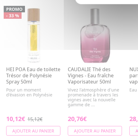
PROMO
- 33 %
HEI POA Eau de toilette
CAUDALIE Thé des
NUX
Trésor de Polynésie
Vignes - Eau fraîche
par
Spray 50ml
Vaporisateur 50ml
vap
Pour un moment
Vivez l'atmosphère d'une
Eau
d'évasion en Polynésie
promenade à travers les
vignes avec la nouvelle
gamme de ...
10,12€
20,76€
28
15,12€
AJOUTER AU PANIER
AJOUTER AU PANIER
A