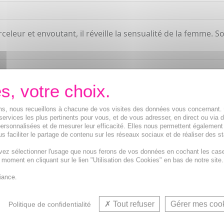
eleur et envoutant, il réveille la sensualité de la femme. S
ions, nous recueillons à chacune de vos visites des données vous concernant
services les plus pertinents pour vous, et de vous adresser, en direct ou via 
ersonnalisées et de mesurer leur efficacité. Elles nous permettent également
s faciliter le partage de contenu sur les réseaux sociaux et de réaliser des st
vez sélectionner l'usage que nous ferons de vos données en cochant les cas
t moment en cliquant sur le lien "Utilisation des Cookies" en bas de notre site.
iance.
VOUS AIMEREZ AUSSI...
Tout refuser
Gérer mes coo
Politique de confidentialité