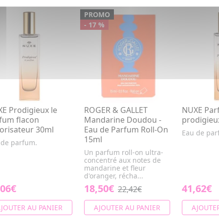
PROMO
- 17 %
E Prodigieux le
ROGER & GALLET
NUXE Par
fum flacon
Mandarine Doudou -
prodigieu
orisateur 30ml
Eau de Parfum Roll-On
Eau de par
15ml
 de parfum.
Un parfum roll-on ultra-
concentré aux notes de
mandarine et fleur
d'oranger, récha...
,06€
18,50€
41,62€
22,42€
JOUTER AU PANIER
AJOUTER AU PANIER
AJOUTER