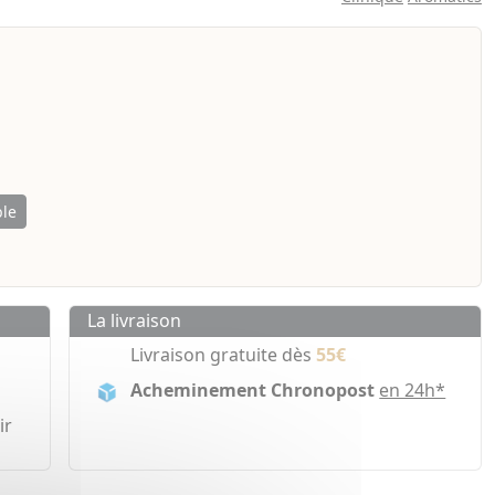
ble
La livraison
Livraison gratuite dès
55€
Acheminement Chronopost
en 24h*
ir