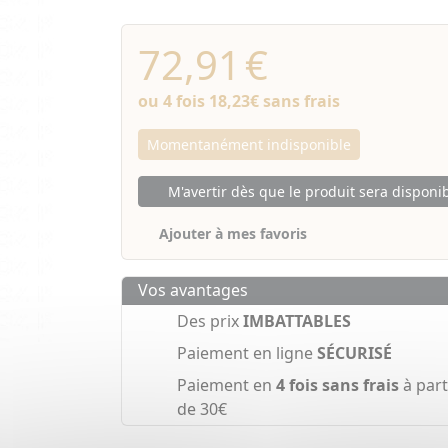
72,91
€
ou 4 fois
18,23€
sans frais
Momentanément indisponible
M'avertir dès que le produit sera disponi
Ajouter à mes favoris
Vos avantages
Des prix
IMBATTABLES
Paiement en ligne
SÉCURISÉ
Paiement en
4 fois sans frais
à part
de 30€