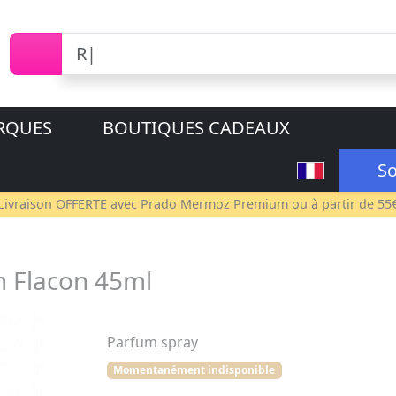
RQUES
BOUTIQUES CADEAUX
So
Livraison OFFERTE avec
Prado Mermoz Premium
ou à partir de 55
m Flacon 45ml
Parfum spray
Momentanément indisponible