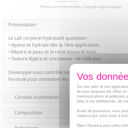
Photos non contractuelles. Copyright digimarquage
Présentation
Le Lait corporel hydratant quotidien :
• Apaise et hydrate dès la 1ère application.
• Répare la peau et la rend douce et lisse.
• Texture légère et onctueuse - ne colle pas.
Développé sous contrôle médical et testé cliniquement
Formulé pour minimiser les risques d'allergies
Sur nos sites et nos applicat
de vous proposer les offres et 
Conseils d'utilisation
communications et publicités p
sites à vos préférences, de vou
Avant de poursuivre, vous pou
Composition
mettre à jour votre choix à tou
Merci d'avance pour votre conf