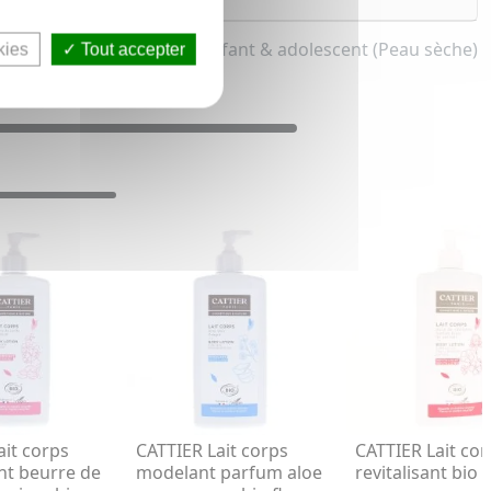
t pour homme, femme et enfant & adolescent (Peau sèche)
kies
Tout accepter
ait corps
CATTIER Lait corps
CATTIER Lait cor
nt beurre de
modelant parfum aloe
revitalisant bio