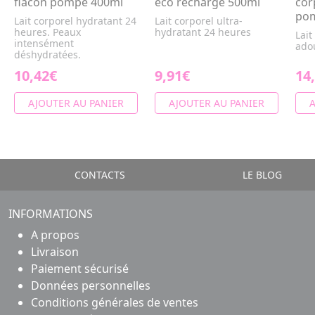
flacon pompe 400ml
eco recharge 500ml
cor
po
Lait corporel hydratant 24
Lait corporel ultra-
heures. Peaux
hydratant 24 heures
Lait
intensément
adou
déshydratées.
10,42€
9,91€
14
AJOUTER AU PANIER
AJOUTER AU PANIER
A
CONTACTS
LE BLOG
INFORMATIONS
A propos
Livraison
Paiement sécurisé
Données personnelles
Conditions générales de ventes