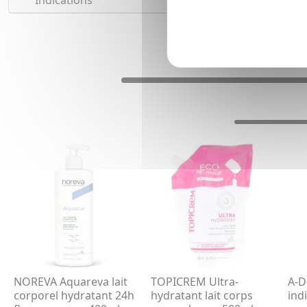
Indications
NOREVA Aquareva lait
TOPICREM Ultra-
A-D
corporel hydratant 24h
hydratant lait corps
ind