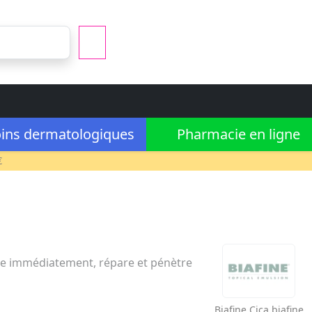
ins dermatologiques
Pharmacie en ligne
€
ate immédiatement, répare et pénètre
Biafine
Cica biafine