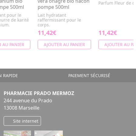
ranium bio
vera onagre bio flacon
Parfum Fleur de ce
ompe 500ml
pompe 500ml
ant pour le
Lait hydratant
urre de karité
raffermissant pour le
nium.
corps.
11,42€
11,42€
 AU PANIER
AJOUTER AU PANIER
AJOUTER AU PA
N RAPIDE
PAIEMENT SÉCURISÉ
PHARMACIE PRADO MERMOZ
244 avenue du Prado
13008 Marseille
Site internet