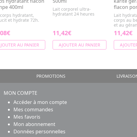
ps hydratant flacon
500ml
karité gé
mpe 400ml
flacon p
Lait corporel ultra-
hydratant 24 heures
 corps hydratant,
Lait hydrat
cit et hydrate 72h.
corps au be
et au géra
,08€
11,42€
11,42€
JOUTER AU PANIER
AJOUTER AU PANIER
AJOUTER
PROMOTIONS
LIVRAISO
MON COMPTE
Accéder à mon compte
Mes commandes
Mes favoris
Mon abonnement
Données personnelles