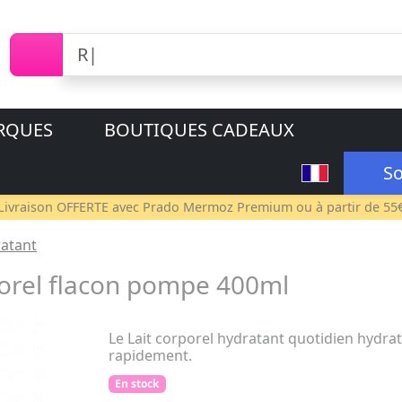
RQUES
BOUTIQUES CADEAUX
So
Livraison OFFERTE avec
Prado Mermoz Premium
ou à partir de 55
ratant
porel flacon pompe 400ml
Le Lait corporel hydratant quotidien hydr
rapidement.
En stock