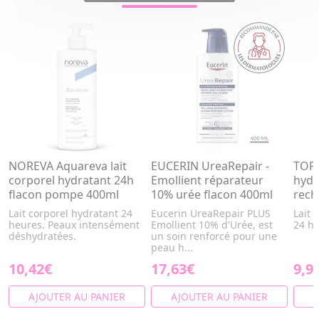
NOREVA Aquareva lait
EUCERIN UreaRepair -
TOPI
corporel hydratant 24h
Emollient réparateur
hydr
flacon pompe 400ml
10% urée flacon 400ml
rech
Lait corporel hydratant 24
Eucerin UreaRepair PLUS
Lait 
heures. Peaux intensément
Emollient 10% d'Urée, est
24 h
déshydratées.
un soin renforcé pour une
peau h...
10,42€
17,63€
9,9
AJOUTER AU PANIER
AJOUTER AU PANIER
A