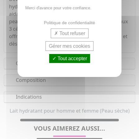
hydratant CeraVe hydrate efficacement tout en
Merci d'avance pour votre confiance.
aidant à restaurer la barrière protectrice de la
peau. Sa texture légère et non grasse, enrichie aux
Politique de confidentialité
3 céramides essentiels et à l'acide hyaluronique,
Tout refuser
offre une hydratation tout au long de la journée et
dès la première application.
Gérer mes cookies
Tout accepter
Conseils d'utilisation
Composition
Indications
Lait hydratant pour homme et femme (Peau sèche)
VOUS AIMEREZ AUSSI...