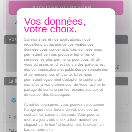
AJOUTER AU PANIER
Ajouter à mes favoris
Vos avantages
Sur nos sites et nos applications, nous
recueillons à chacune de vos visites des
Des prix
IMBATTABLES
données vous concernant. Ces données nous
permettent de vous proposer les offres et
Paiement en ligne
SÉCURISÉ
services les plus pertinents pour vous, et de
vous adresser, en direct ou via des partenaires,
Paiement en
4 fois sans frais
à partir de 30€
des communications et publicités personnalisées
et de mesurer leur efficacité. Elles nous
permettent également d'adapter le contenu de
La livraison
nos sites à vos préférences, de vous faciliter le
Livraison gratuite dès
55€
partage de contenu sur les réseaux sociaux et
de réaliser des statistiques
Acheminement Chronopost
en 24h*
Avant de poursuivre, vous pouvez sélectionner
l'usage que nous ferons de vos données en
cochant les cases ci-dessous. Vous pourrez
Présentation
mettre à jour votre choix à tout moment en
cliquant sur le lien "Utilisation des Cookies" en
bas de notre site.
Développe avec des dermatologues, le lait