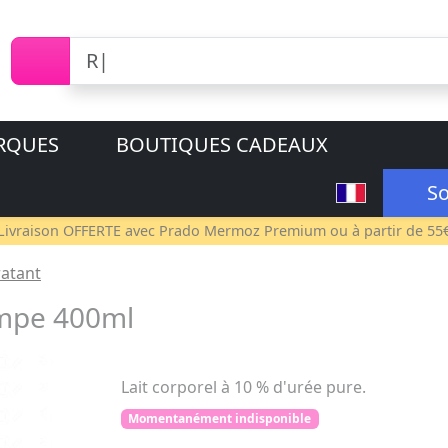
RQUES
BOUTIQUES CADEAUX
So
Livraison OFFERTE avec
Prado Mermoz Premium
ou à partir de 55
ratant
pompe 400ml
Lait corporel à 10 % d'urée pure.
Momentanément indisponible