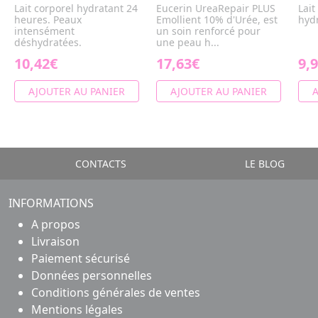
Lait corporel hydratant 24
Eucerin UreaRepair PLUS
Lait
heures. Peaux
Emollient 10% d'Urée, est
hyd
intensément
un soin renforcé pour
déshydratées.
une peau h...
10,42€
17,63€
9,
AJOUTER AU PANIER
AJOUTER AU PANIER
A
CONTACTS
LE BLOG
INFORMATIONS
A propos
Livraison
Paiement sécurisé
Données personnelles
Conditions générales de ventes
Mentions légales