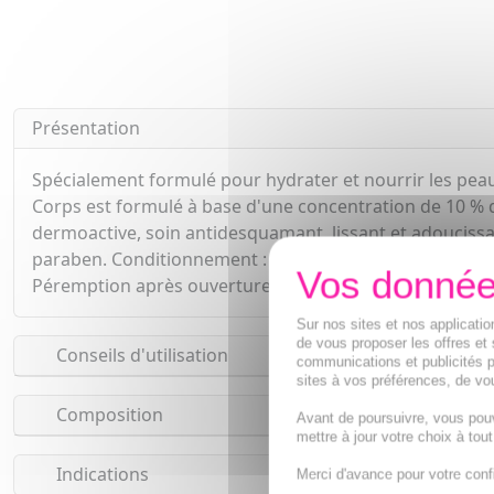
Présentation
Spécialement formulé pour hydrater et nourrir les pea
Corps est formulé à base d'une concentration de 10 % d'
dermoactive, soin antidesquamant, lissant et adouciss
paraben. Conditionnement : tube plastique (200 ml), fl
Péremption après ouverture : 12 mois.
Sur nos sites et nos applicat
de vous proposer les offres et 
Conseils d'utilisation
communications et publicités p
sites à vos préférences, de vou
Composition
Avant de poursuivre, vous pou
mettre à jour votre choix à tou
Indications
Merci d'avance pour votre conf