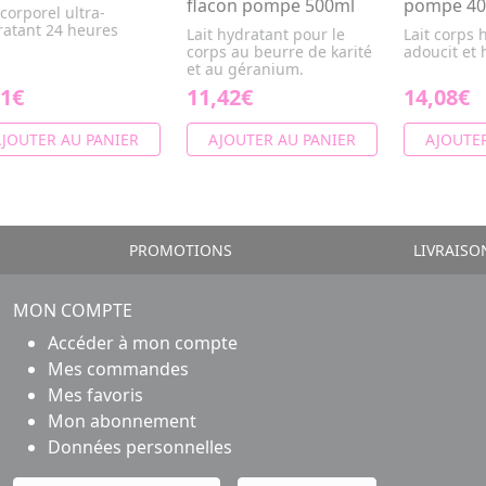
flacon pompe 500ml
pompe 40
 corporel ultra-
ratant 24 heures
Lait hydratant pour le
Lait corps 
corps au beurre de karité
adoucit et 
et au géranium.
91€
11,42€
14,08€
JOUTER AU PANIER
AJOUTER AU PANIER
AJOUTER
PROMOTIONS
LIVRAISO
MON COMPTE
Accéder à mon compte
Mes commandes
Mes favoris
Mon abonnement
Données personnelles