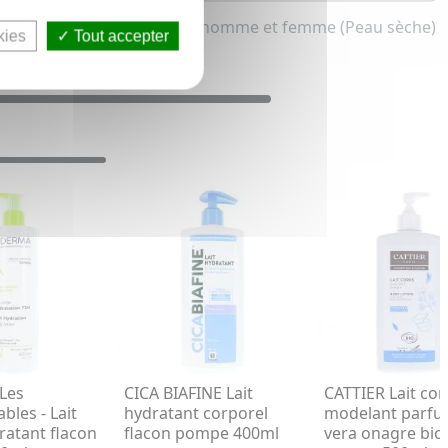
Lait hydratant pour homme et femme (Peau sèche)
kies
Tout accepter
Les
CICA BIAFINE Lait
CATTIER Lait cor
bles - Lait
hydratant corporel
modelant parfu
ratant flacon
flacon pompe 400ml
vera onagre bio