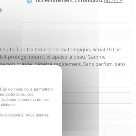
Acheminement Chronopost
en 24h*
ir
uite à un traitement dermatologique, Xérial 10 Lait
 lait protège, nourrit et apaise la peau. Gamme
ture non grasse, pénètre rapidement. Sans parfum, sans
. Ces données nous permettent
des partenaires, des
 d'adapter le contenu de nos
atistiques
es ci-dessous. Vous pourrez