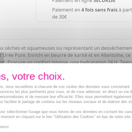
Paiement en ligne
SÉCURISÉ
Paiement en
4 fois sans frais
à part
de 30€
ux sèches et squameuses ou représentant un dessèchement s
Urée Pure. Enrichi en beurre de karité et en Allantoïne, ce
ant. Procure un confort intense, une hydratation 24 H. Tex
acon pompe (500 ml).
ions, nous recueillons à chacune de vos visites des données vous concernant
services les plus pertinents pour vous, et de vous adresser, en direct ou via 
ersonnalisées et de mesurer leur efficacité. Elles nous permettent également
s faciliter le partage de contenu sur les réseaux sociaux et de réaliser des st
vez sélectionner l'usage que nous ferons de vos données en cochant les cas
t moment en cliquant sur le lien "Utilisation des Cookies" en bas de notre site.
iance.