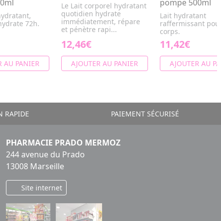
0ml
pompe 500ml
Le Lait corporel hydratant
quotidien hydrate
hydratant,
Lait hydratant
immédiatement, répare
hydrate 72h.
raffermissant pour
et pénètre rapi...
corps.
12,46€
11,42€
 AU PANIER
AJOUTER AU PANIER
AJOUTER AU PA
N RAPIDE
PAIEMENT SÉCURISÉ
PHARMACIE PRADO MERMOZ
244 avenue du Prado
13008 Marseille
Site internet