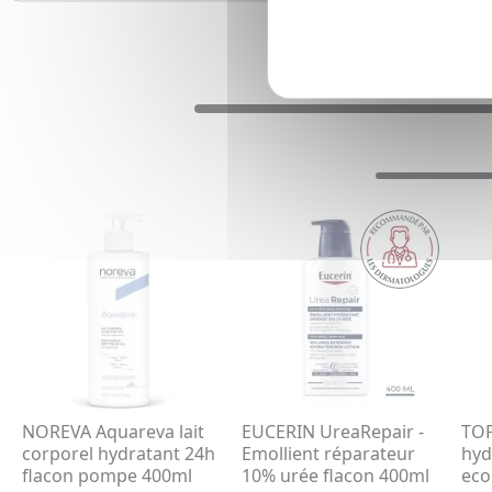
NOREVA Aquareva lait
EUCERIN UreaRepair -
TOP
corporel hydratant 24h
Emollient réparateur
hyd
flacon pompe 400ml
10% urée flacon 400ml
eco