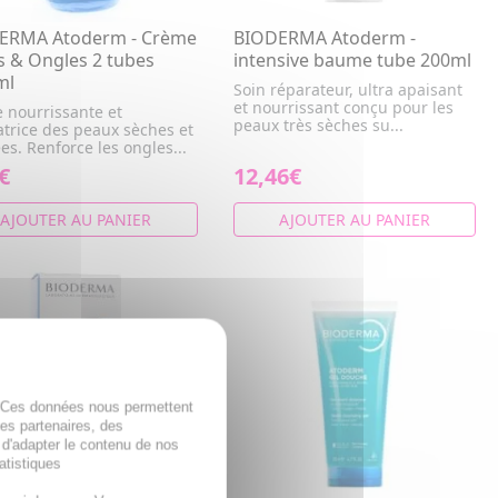
ERMA Atoderm - Crème
BIODERMA Atoderm -
 & Ongles 2 tubes
intensive baume tube 200ml
ml
Soin réparateur, ultra apaisant
et nourrissant conçu pour les
 nourrissante et
peaux très sèches su...
atrice des peaux sèches et
s. Renforce les ongles...
€
12,46€
AJOUTER AU PANIER
AJOUTER AU PANIER
. Ces données nous permettent
des partenaires, des
 d'adapter le contenu de nos
atistiques