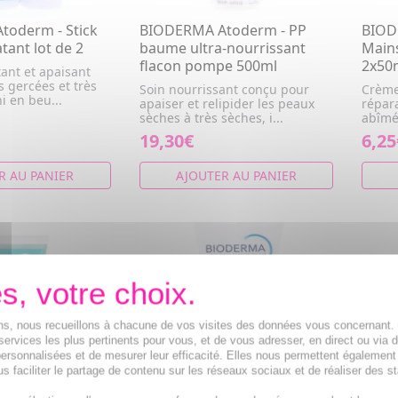
oderm - Stick
BIODERMA Atoderm - PP
BIOD
tant lot de 2
baume ultra-nourrissant
Mains
flacon pompe 500ml
2x50
ant et apaisant
s gercées et très
Soin nourrissant conçu pour
Crème
i en beu...
apaiser et relipider les peaux
répar
sèches à très sèches, i...
abîmée
19,30€
6,25
R AU PANIER
AJOUTER AU PANIER
ions, nous recueillons à chacune de vos visites des données vous concernant
services les plus pertinents pour vous, et de vous adresser, en direct ou via 
ersonnalisées et de mesurer leur efficacité. Elles nous permettent également
s faciliter le partage de contenu sur les réseaux sociaux et de réaliser des st