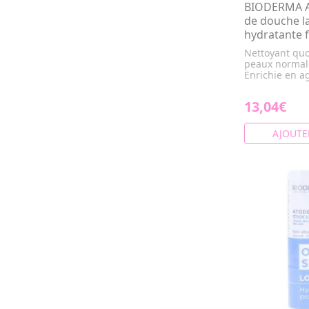
BIODERMA A
de douche l
hydratante 
Nettoyant quo
peaux normal
Enrichie en ag
13,04€
AJOUTE