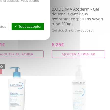
es ci-dessous. Vous pourrez
ERMA Atoderm -
BIODERMA Atoderm - Gel
sive Eye Crème 3-en-1
douche lavant doux
ères irritées 100ml
hydratant corps sans savon
tube 200ml
3-en-1 pour les paupières
kies
Tout accepter
èches à atopiques.
Gel douche ultra-douceur.
ille, apaise et répa...
1€
6,25€
AJOUTER AU PANIER
AJOUTER AU PANIER
MO
%