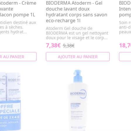
toderm - Crème
BIODERMA Atoderm - Gel
BIOD
avante
douche lavant doux
Inten
flacon pompe 1L
hydratant corps sans savon
pomp
eco-recharge 1l
tidien destiné aux
Soin r
es à sèches.
anti-
Atoderm Gel douche de
ents hydrat...
peaux 
BIODERMA est un gel nettoyant
doux pour le visage et le corp...
7,38€
18,7
9,38€
R AU PANIER
AJOUTER AU PANIER