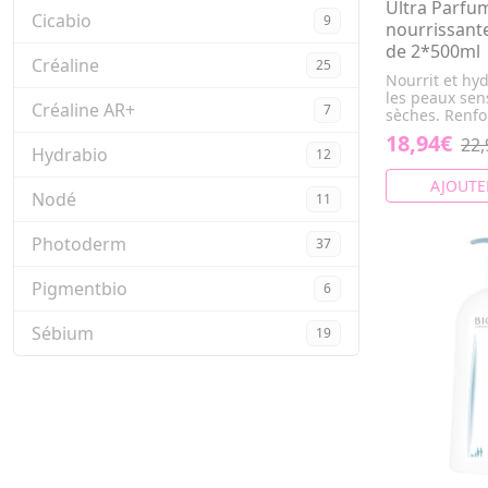
Ultra Parfu
Cicabio
9
nourrissante
de 2*500ml
Créaline
25
Nourrit et hy
les peaux sen
Créaline AR+
7
sèches. Renfor
18,94€
22,
Hydrabio
12
AJOUTE
Nodé
11
Photoderm
37
Pigmentbio
6
Sébium
19