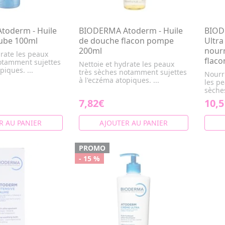
toderm - Huile
BIODERMA Atoderm - Huile
BIOD
ube 100ml
de douche flacon pompe
Ultr
200ml
nourr
drate les peaux
flac
otamment sujettes
Nettoie et hydrate les peaux
piques. ...
très sèches notamment sujettes
Nourr
à l'eczéma atopiques. ...
les p
sèches
7,82€
10,5
R AU PANIER
AJOUTER AU PANIER
PROMO
- 15 %