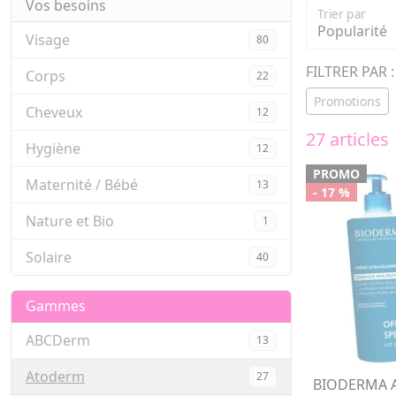
Vos besoins
Trier par
Visage
80
FILTRER PAR :
Corps
22
Promotions
Cheveux
12
27 articles
Hygiène
12
PROMO
Maternité / Bébé
13
- 17 %
Nature et Bio
1
Solaire
40
Gammes
ABCDerm
13
Atoderm
27
BIODERMA A