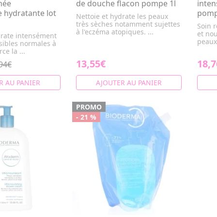
mée
de douche flacon pompe 1l
inten
 hydratante lot
pomp
Nettoie et hydrate les peaux
très sèches notamment sujettes
Soin r
à l'eczéma atopiques. ...
et nou
drate intensément
peaux 
sibles normales à
ce la ...
13,55€
18,7
94€
R AU PANIER
AJOUTER AU PANIER
PROMO
- 21 %