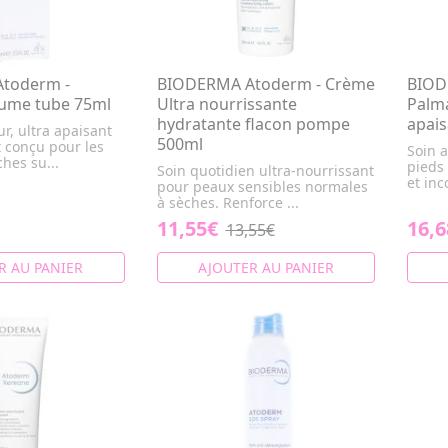
toderm -
BIODERMA Atoderm - Crème
BIOD
aume tube 75ml
Ultra nourrissante
Palma
hydratante flacon pompe
apais
r, ultra apaisant
500ml
t conçu pour les
Soin 
hes su...
pieds
Soin quotidien ultra-nourrissant
et inc
pour peaux sensibles normales
à sèches. Renforce ...
11,55€
16,6
13,55€
R AU PANIER
AJOUTER AU PANIER