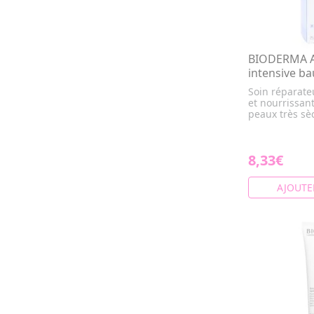
BIODERMA A
intensive b
Soin réparateu
et nourrissan
peaux très sèc
8,33€
AJOUTE