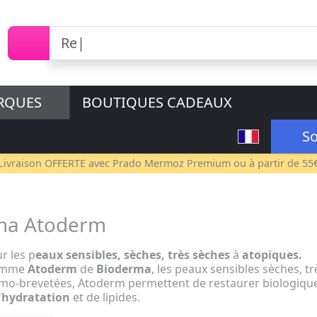
RQUES
BOUTIQUES CADEAUX
So
Livraison OFFERTE avec
Prado Mermoz Premium
ou à partir de 55
ma Atoderm
r les p
eaux sensibles, sèches, très sèches
à
atopiques.
gamme
Atoderm
de
Bioderma
, les peaux sensibles sèches, t
mo-brevetées, Atoderm permettent de restaurer biologique
'
hydratation
et de lipides.