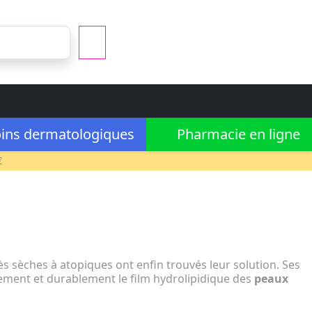
ins dermatologiques
Pharmacie en ligne
€
rès sèches à atopiques ont enfin trouvés leur solution. Ses
ment et durablement le film hydrolipidique des
peaux