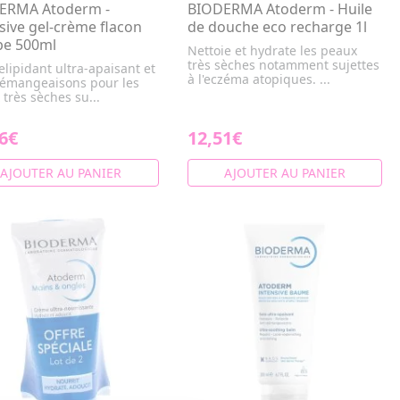
ERMA Atoderm -
BIODERMA Atoderm - Huile
sive gel-crème flacon
de douche eco recharge 1l
e 500ml
Nettoie et hydrate les peaux
très sèches notamment sujettes
elipidant ultra-apaisant et
à l'eczéma atopiques. ...
démangeaisons pour les
très sèches su...
6€
12,51€
AJOUTER AU PANIER
AJOUTER AU PANIER