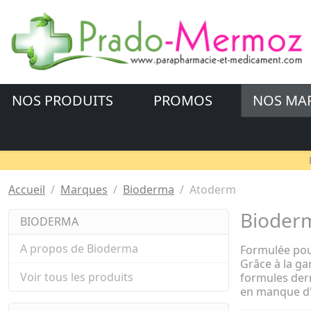
NOS PRODUITS
PROMOS
NOS MA
Accueil
Marques
Bioderma
Atoderm
Bioder
BIODERMA
A propos de Bioderma
Formulée pou
Grâce à la 
Voir tous les produits
formules der
en manque d