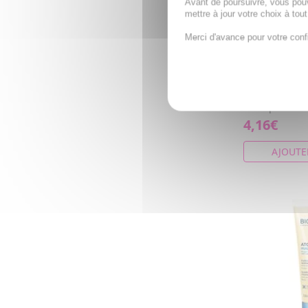
Avant de poursuivre, vous pou
mettre à jour votre choix à tou
BIODERMA A
douche lava
Merci d'avance pour votre conf
hydratant c
tube 100ml
Atoderm Gel 
BIODERMA est
doux pour le v
4,16€
AJOUTE