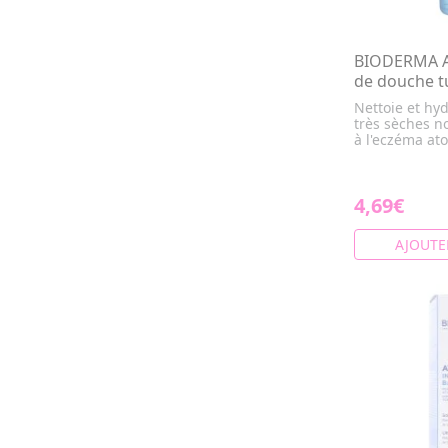
BIODERMA A
de douche t
Nettoie et hy
très sèches n
à l'eczéma ato
4,69€
AJOUTE