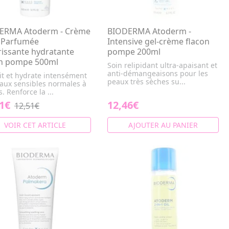
ERMA Atoderm - Crème
BIODERMA Atoderm -
a Parfumée
Intensive gel-crème flacon
issante hydratante
pompe 200ml
on pompe 500ml
Soin relipidant ultra-apaisant et
anti-démangeaisons pour les
it et hydrate intensément
peaux très sèches su...
eaux sensibles normales à
. Renforce la ...
1€
12,46€
12,51€
VOIR CET ARTICLE
AJOUTER AU PANIER