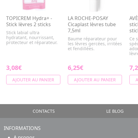
TOPICREM Hydra+ -
LA ROCHE-POSAY
AVÈ
Stick lèvres 2 sticks
Cicaplast lèvres tube
stic
7,5ml
sti
Stick labial ultra
hydratant, nourrissant,
Baume réparateur pour
Ce s
protecteur et réparateur.
les lèvres gercées, irritées
spé
et fendillées.
adou
lèvr
3,08€
6,25€
7,
AJOUTER AU PANIER
AJOUTER AU PANIER
A
CONTACTS
LE BLOG
INFORMATIONS
A propos