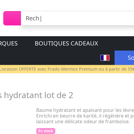
RQUES
BOUTIQUES CADEAUX
So
Livraison OFFERTE avec
Prado Mermoz Premium
ou à partir de 55
hydratant lot de 2
Baume hydratant et apaisant pour les lèvre
Enrichi en beurre de karité, il régénère et p
laissant une délicate odeur de framboise.
En stock