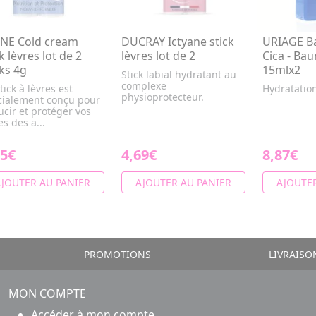
NE Cold cream
DUCRAY Ictyane stick
URIAGE Ba
k lèvres lot de 2
lèvres lot de 2
Cica - Ba
cks 4g
15mlx2
Stick labial hydratant au
complexe
tick à lèvres est
Hydratation
physioprotecteur.
cialement conçu pour
cir et protéger vos
es des a...
25€
4,69€
8,87€
JOUTER AU PANIER
AJOUTER AU PANIER
AJOUTER
PROMOTIONS
LIVRAISO
MON COMPTE
Accéder à mon compte