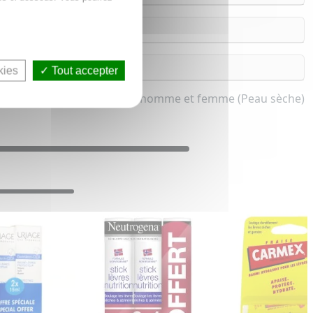
kies
Tout accepter
Hydratation lèvres pour homme et femme (Peau sèche)