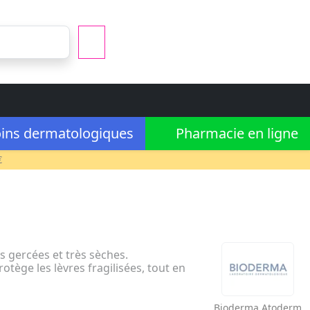
ins dermatologiques
Pharmacie en ligne
€
s gercées et très sèches.
rotège les lèvres fragilisées, tout en
Bioderma
Atoderm