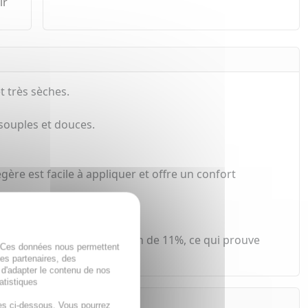
ir
t très sèches.
 souples et douces.
gère est facile à appliquer et offre un confort
s lèvres fragilisées.
gmentation de l'hydratation de 11%, ce qui prouve
. Ces données nous permettent
des partenaires, des
 d'adapter le contenu de nos
atistiques
es ci-dessous. Vous pourrez