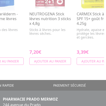
riéderm -
NEUTROGENA Stick
CARMEX Stick à l
ume lèvres
lèvres nutrition 3 sticks
SPF 15+ goût fra
x 4,8g
4.25g
 des lèvres
Sticks à lèvres pour les
Hydrate, apaise et
lèvres sèches.
protège les lèvres
et gercées.
7,20€
3,39€
 AU PANIER
AJOUTER AU PANIER
AJOUTER AU PA
N RAPIDE
PAIEMENT SÉCURISÉ
PHARMACIE PRADO MERMOZ
244 avenue du Prado