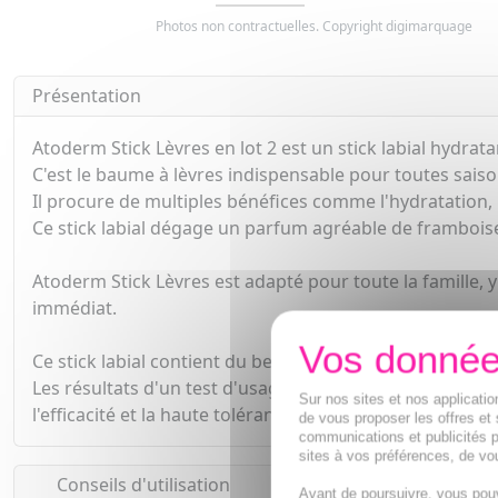
Photos non contractuelles. Copyright digimarquage
Présentation
Atoderm Stick Lèvres en lot 2 est un stick labial hydrat
C'est le baume à lèvres indispensable pour toutes saison
Il procure de multiples bénéfices comme l'hydratation, l
Ce stick labial dégage un parfum agréable de frambois
Atoderm Stick Lèvres est adapté pour toute la famille, y
immédiat.
Ce stick labial contient du beurre de karité, un actif h
Les résultats d'un test d'usage sous contrôle dermato
Sur nos sites et nos applicat
l'efficacité et la haute tolérance de ce baule à lèvres.
de vous proposer les offres et 
communications et publicités p
sites à vos préférences, de vou
Conseils d'utilisation
Avant de poursuivre, vous pou