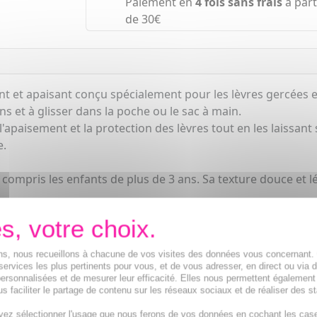
Paiement en
4 fois sans frais
à part
de 30€
ant et apaisant conçu spécialement pour les lèvres gercées e
s et à glisser dans la poche ou le sac à main.
'apaisement et la protection des lèvres tout en les laissant
e.
 compris les enfants de plus de 3 ans. Sa texture douce et lé
autement nourrissant et hydratant qui permet de régénérer le
logique sur 20 volontaires pendant 7 jours montrent une au
ions, nous recueillons à chacune de vos visites des données vous concernant
services les plus pertinents pour vous, et de vous adresser, en direct ou via 
ersonnalisées et de mesurer leur efficacité. Elles nous permettent également
s faciliter le partage de contenu sur les réseaux sociaux et de réaliser des st
vez sélectionner l'usage que nous ferons de vos données en cochant les cas