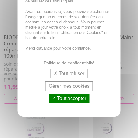
de réaliser des statistiques
Avant de poursuivre, vous pouvez sélectionner
l'usage que nous ferons de vos données en
cochant les cases ci-dessous. Vous pourrez
mettre à jour votre choix à tout moment en
cliquant sur le lien "Utilisation des Cookies" en
BIODERMA Cicabio -
BIODERMA Cicabio - Mains
bas de notre site.
Crème+ Soin ultra
Baume barrière
Merci d'avance pour votre confiance.
réparateur et apaisant
réparateur 50ml
100ml
Apaise les sensations
d'inconfort et répare les
Politique de confidentialité
Soin dermatologique
micro-fissures et gerçures.
réparateur apaisant, destiné
Tout refuser
aux peaux lésées. Conçue
pour le ...
11,99€
7,29€
Gérer mes cookies
Tout accepter
AJOUTER AU PANIER
AJOUTER AU PANIER