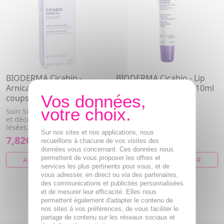
BIODERMA Cicabio -
BIODERMA Cicabio - Lip
Arnica+ Crème SOS bleus
Repair Baume lèvres 10ml
coups bosses tube 40ml
Baume lèvres effet
pansement adulte
Soin SOS destiné à résorber
et décongestionner les peaux
lésées. Atténue les sensa...
Sur nos sites et nos applications, nous
7,82€
6,25€
recueillons à chacune de vos visites des
données vous concernant. Ces données nous
permettent de vous proposer les offres et
AJOUTER AU PANIER
AJOUTER AU PANIER
services les plus pertinents pour vous, et de
vous adresser, en direct ou via des partenaires,
des communications et publicités personnalisées
et de mesurer leur efficacité. Elles nous
permettent également d'adapter le contenu de
nos sites à vos préférences, de vous faciliter le
partage de contenu sur les réseaux sociaux et