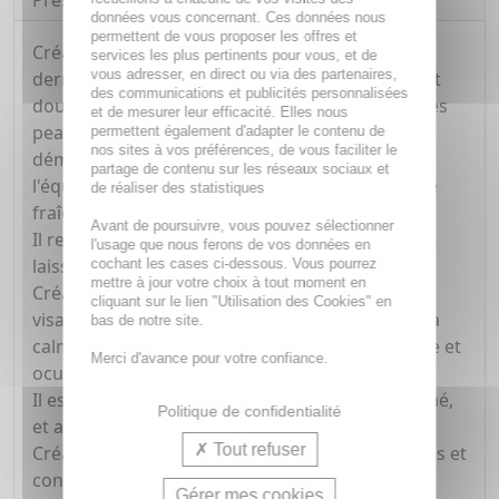
Présentation
données vous concernant. Ces données nous
permettent de vous proposer les offres et
Créaline Gel Moussant du laboratoire
services les plus pertinents pour vous, et de
vous adresser, en direct ou via des partenaires,
dermatologique BIODERMA est un gel nettoyant
des communications et publicités personnalisées
doux pour le visage, spécialement conçu pour les
et de mesurer leur efficacité. Elles nous
peaux sensibles. Son action nettoyante et
permettent également d'adapter le contenu de
nos sites à vos préférences, de vous faciliter le
démaquillante se fait en douceur, respectant
partage de contenu sur les réseaux sociaux et
l'équilibre cutané et procurant une sensation de
de réaliser des statistiques
fraîcheur immédiate.
Avant de poursuivre, vous pouvez sélectionner
Il renforce l'hydratation naturelle de la peau, la
l'usage que nous ferons de vos données en
laissant douce et confortable.
cochant les cases ci-dessous. Vous pourrez
mettre à jour votre choix à tout moment en
Créaline Gel Moussant nettoie et démaquille le
cliquant sur le lien "Utilisation des Cookies" en
visage et les yeux en douceur, hydrate la peau, la
bas de notre site.
calme et offre une très bonne tolérance cutanée et
Merci d'avance pour votre confiance.
oculaire.
Il est non comédogène, sans savon, non parfumé,
Politique de confidentialité
et a un pH physiologique.
Tout refuser
Créaline Gel Moussant est adapté à tous les âges et
convient parfaitement aux peaux sensibles et
Gérer mes cookies