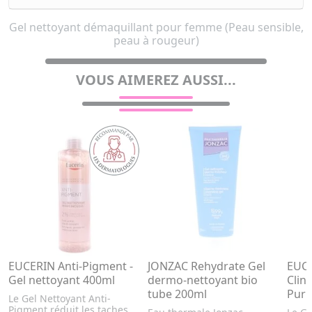
Gel nettoyant démaquillant pour femme (Peau sensible,
peau à rougeur)
VOUS AIMEREZ AUSSI...
EUCERIN Anti-Pigment -
JONZAC Rehydrate Gel
EUC
Gel nettoyant 400ml
dermo-nettoyant bio
Clini
tube 200ml
Puri
Le Gel Nettoyant Anti-
Pigment réduit les taches