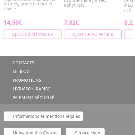
Eau thermale Jonzac.
Le G
brunes, unifie le teint et
Réhydrate.
d'Euc
révèle ...
actio
14,50€
7,82€
8,2
AJOUTER AU PANIER
AJOUTER AU PANIER
A
CONTACTS
LE BLOG
PROMOTIONS
LIVRAISON RAPIDE
PAIEMENT SÉCURISÉ
Informations et mentions légales
Utilisation des Cookies
Service client