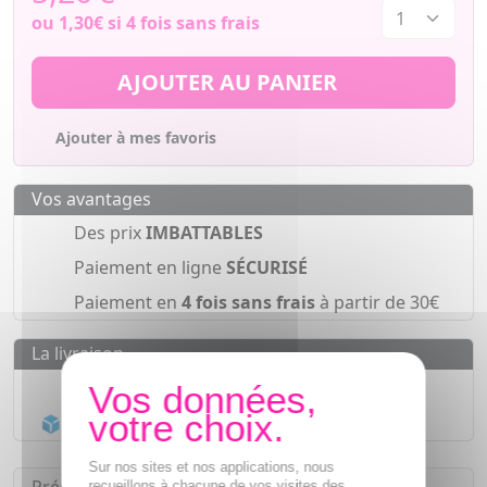
ou
1,30€
si 4 fois sans frais
AJOUTER AU PANIER
Ajouter à mes favoris
Vos avantages
Des prix
IMBATTABLES
Paiement en ligne
SÉCURISÉ
Paiement en
4 fois sans frais
à partir de 30€
La livraison
Livraison gratuite dès
55€
Acheminement Chronopost
en 24h*
Sur nos sites et nos applications, nous
recueillons à chacune de vos visites des