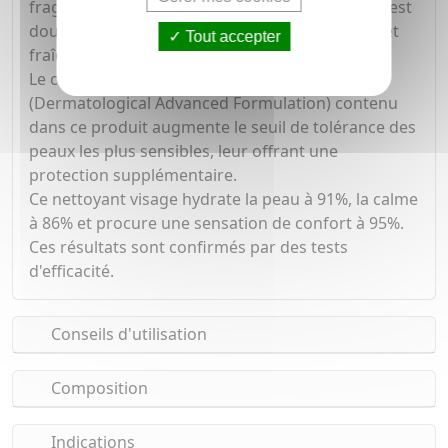
fragiles. Sa texture onctueuse de gel moussant est
douce et facile à rincer, laissant la peau propre et
Tout accepter
fraîche.
Le complexe dermo-breveté D. A. F.™
(Dermatological Advanced Formulation) contenu
dans ce produit augmente le seuil de tolérance des
peaux les plus sensibles, leur offrant une
protection supplémentaire.
Ce nettoyant visage hydrate la peau à 91%, la calme
à 86% et procure une sensation de confort à 95%.
Ces résultats sont confirmés par des tests
d'efficacité.
Conseils d'utilisation
Composition
Indications