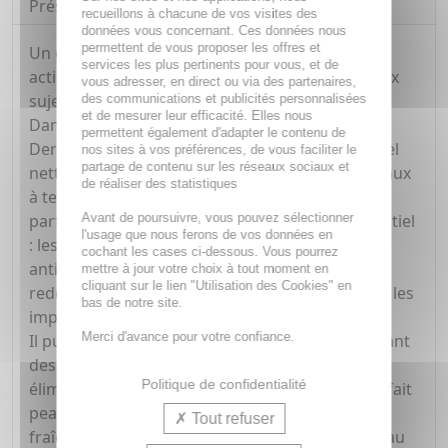
Présentation
recueillons à chacune de vos visites des
données vous concernant. Ces données nous
permettent de vous proposer les offres et
Un gel doux et antibactérien pour une double
services les plus pertinents pour vous, et de
action nettoyante et démaquillante sur les peaux
vous adresser, en direct ou via des partenaires,
sujettes aux imperfections.
des communications et publicités personnalisées
et de mesurer leur efficacité. Elles nous
Dans la gamme DermoPure, les Laboratoires
permettent également d'adapter le contenu de
Dermatologiques Eucerin ont mis au point ce gel
nos sites à vos préférences, de vous faciliter le
partage de contenu sur les réseaux sociaux et
nettoyant destiné tout particulièrement aux peaux
de réaliser des statistiques
à tendance acnéique. Sa formule sans savon ni
Avant de poursuivre, vous pouvez sélectionner
parfum doit son efficacité à un ingrédient essentiel
l'usage que nous ferons de vos données en
: les tensioactifs amphotères. Il s'agit d'agents
cochant les cases ci-dessous. Vous pourrez
antibactériens naturels doux et non irritants,
mettre à jour votre choix à tout moment en
cliquant sur le lien "Utilisation des Cookies" en
redoutablement efficaces contre les boutons et les
bas de notre site.
imperfections cutanées.
Merci d'avance pour votre confiance.
Il purifie délicatement le visage en le débarrassant
des bactéries et de l'excès de sébum tout en
Politique de confidentialité
éliminant les saletés et le maquillage. Le visage fait
peau nette et retrouve par la même occasion
Tout refuser
fraîcheur et souplesse. Non comédogène, la peau