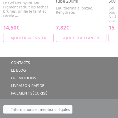
tube 200ml
500
Le Gel Nettoyant Anti-
Pigment réduit les taches
Eau thermale Jonzac.
Gel n
brunes, unifie le teint et
Réhydrate.
pour 
révèle ...
Netto
visag
14,50€
7,82€
15,
AJOUTER AU PANIER
AJOUTER AU PANIER
A
CONTACTS
LE BLOG
PROMOTIONS
LIVRAISON RAPIDE
PAIEMENT SÉCURISÉ
Informations et mentions légales