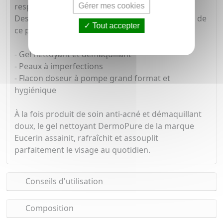
respire sans risque d'apparition de points noirs.
Gérer mes cookies
Des études scientifiques ont souligné l'efficacité de
Tout accepter
ce produit et sa très haute tolérance cutanée.
- Gel nettoyant et démaquillant
- Peaux à imperfections
- Flacon doseur à pompe grand format et
hygiénique
À la fois produit de soin anti-acné et démaquillant
doux, le gel nettoyant DermoPure de la marque
Eucerin assainit, rafraîchit et assouplit
parfaitement le visage au quotidien.
Conseils d'utilisation
Composition