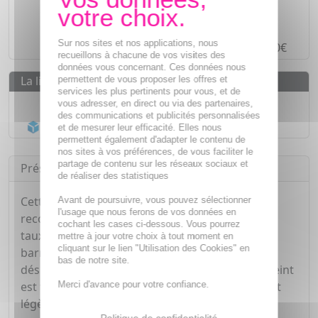
Des prix
IMBATTABLES
Paiement en ligne
SÉCURISÉ
Sur nos sites et nos applications, nous
Paiement en
4 fois sans frais
à partir de 30€
recueillons à chacune de vos visites des
données vous concernant. Ces données nous
La livraison
permettent de vous proposer les offres et
services les plus pertinents pour vous, et de
Livraison gratuite dès
55€
vous adresser, en direct ou via des partenaires,
des communications et publicités personnalisées
Acheminement Chronopost
en 24h*
et de mesurer leur efficacité. Elles nous
permettent également d'adapter le contenu de
nos sites à vos préférences, de vous faciliter le
partage de contenu sur les réseaux sociaux et
Présentation
de réaliser des statistiques
Cette gelée est riche en eau thermale pour
Avant de poursuivre, vous pouvez sélectionner
l'usage que nous ferons de vos données en
reconstruire la barrière cutanée et maintenir le
cochant les cases ci-dessous. Vous pourrez
taux d'hydratation optimale et durable. L'effet
mettre à jour votre choix à tout moment en
cliquant sur le lien "Utilisation des Cookies" en
barrière de la peau est restauré, ce qui limite la
bas de notre site.
déshydratation. La peau retrouve son éclat, le teint
Merci d'avance pour votre confiance.
est frais, le grain de peau est lissé. Sa texture est
légère.
Politique de confidentialité