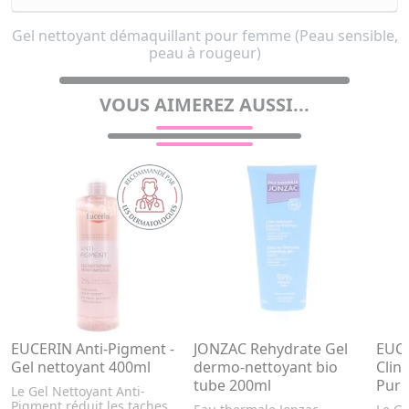
Gel nettoyant démaquillant pour femme (Peau sensible,
peau à rougeur)
VOUS AIMEREZ AUSSI...
EUCERIN Anti-Pigment -
JONZAC Rehydrate Gel
EUC
Gel nettoyant 400ml
dermo-nettoyant bio
Clini
tube 200ml
Puri
Le Gel Nettoyant Anti-
Pigment réduit les taches