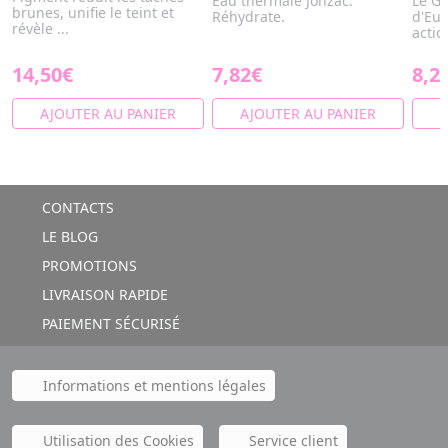
Eau thermale Jonzac.
Le G
brunes, unifie le teint et
Réhydrate.
d'Euc
révèle ...
actio
14,50€
7,82€
8,2
AJOUTER AU PANIER
AJOUTER AU PANIER
A
CONTACTS
LE BLOG
PROMOTIONS
LIVRAISON RAPIDE
PAIEMENT SÉCURISÉ
Informations et mentions légales
Utilisation des Cookies
Service client