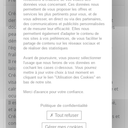
Présentation
données vous concernant. Ces données nous
permettent de vous proposer les offres et
Créaline Gel Moussant du laboratoire
services les plus pertinents pour vous, et de
vous adresser, en direct ou via des partenaires,
dermatologique BIODERMA est un gel nettoyant
des communications et publicités personnalisées
doux pour le visage, spécialement conçu pour les
et de mesurer leur efficacité. Elles nous
peaux sensibles. Son action nettoyante et
permettent également d'adapter le contenu de
nos sites à vos préférences, de vous faciliter le
démaquillante se fait en douceur, respectant
partage de contenu sur les réseaux sociaux et
l'équilibre cutané et procurant une sensation de
de réaliser des statistiques
fraîcheur immédiate.
Avant de poursuivre, vous pouvez sélectionner
Il renforce l'hydratation naturelle de la peau, la
l'usage que nous ferons de vos données en
laissant douce et confortable.
cochant les cases ci-dessous. Vous pourrez
mettre à jour votre choix à tout moment en
Créaline Gel Moussant nettoie et démaquille le
cliquant sur le lien "Utilisation des Cookies" en
visage et les yeux en douceur, hydrate la peau, la
bas de notre site.
calme et offre une très bonne tolérance cutanée et
Merci d'avance pour votre confiance.
oculaire.
Il est non comédogène, sans savon, non parfumé,
Politique de confidentialité
et a un pH physiologique.
Tout refuser
Créaline Gel Moussant est adapté à tous les âges et
convient parfaitement aux peaux sensibles et
Gérer mes cookies