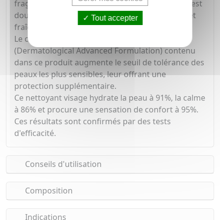
fragiles. Sa texture onctueuse de gel moussant est
douce et facile à rincer, laissant la peau propre et
Tout accepter
fraîche.
Le complexe dermo-breveté D. A. F.™
(Dermatological Advanced Formulation) contenu
dans ce produit augmente le seuil de tolérance des
peaux les plus sensibles, leur offrant une
protection supplémentaire.
Ce nettoyant visage hydrate la peau à 91%, la calme
à 86% et procure une sensation de confort à 95%.
Ces résultats sont confirmés par des tests
d'efficacité.
Conseils d'utilisation
Composition
Indications