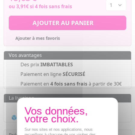
ou
3,91€
si 4 fois sans frais
AJOUTER AU PANIER
Ajouter à mes favoris
Vos avantages
Des prix
IMBATTABLES
Paiement en ligne
SÉCURISÉ
Paiement en
4 fois sans frais
à partir de 30€
La livraison
Livraison gratuite dès
55€
Acheminement Chronopost
en 24h*
Sur nos sites et nos applications, nous
recueillons à chacune de vos visites des