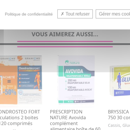
Tout refuser
Gérer mes coo
Politique de confidentialité
VOUS AIMEREZ AUSSI...
ONDROSTEO FORT
PRESCRIPTION
BRYSSICA 
iculations 2 boites
NATURE Avovida
750 30 c
120 comprimés
complément
Cassis, Gl
alimentaire boîte de 60