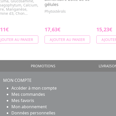
cuma, Glucosamine,
gélules
pagophytum, Calcium,
vre, Manganèse,
Phytostérols
mine d3, Chon...
,11€
17,63€
15,23€
JOUTER AU PANIER
AJOUTER AU PANIER
AJOUTER
PROMOTIONS
LIVRAISO
MON COMPTE
Accéder à mon compte
Mes commandes
Mes favoris
Mon abonnement
Données personnelles