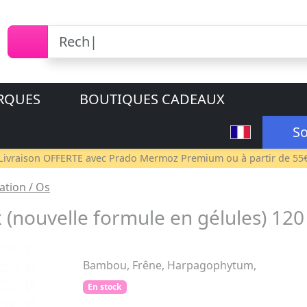
RQUES
BOUTIQUES CADEAUX
So
Livraison OFFERTE avec
Prado Mermoz Premium
ou à partir de 55
lation / Os
ouvelle formule en gélules) 120 
Bambou, Frêne, Harpagophytum,
En stock