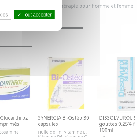
Articulation, Os et Phytothérapie pour homme et femme
kies
Tout accepter
Glucarthroz
SYNERGIA Bi-Ostéo 30
DISSOLVUROL Si
omprimés
capsules
gouttes 0,25% f
100ml
ucosamine
Huile de lin, Vitamine E,
Vitamine B6, Vitamine C,