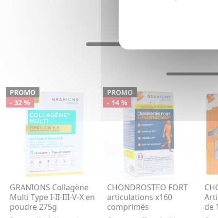
PROMO
PROMO
- 32 %
- 14 %
GRANIONS Collagène
CHONDROSTEO FORT
CH
Multi Type I-II-III-V-X en
articulations x160
Art
poudre 275g
comprimés
de 