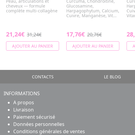
Peau, articulations et
Curcuma, Chondroïtine,
Cur
cheveux — formule
Glucosamine,
Har
complète multi-collagène
Harpagophytum, Calcium,
Cui
Cuivre, Manganèse, Vit...
Vita
21,24€
17,76€
28
31,24€
20,76€
AJOUTER AU PANIER
AJOUTER AU PANIER
A
CONTACTS
LE BLOG
INFORMATIONS
A propos
Livraison
Paiement sécurisé
Données personnelles
Conditions générales de ventes