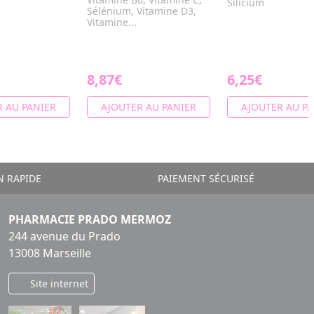
Silicium
Sélénium, Vitamine D3,
Vitamine...
8,87€
6,25€
 AU PANIER
AJOUTER AU PANIER
AJOUTER AU PA
N RAPIDE
PAIEMENT SÉCURISÉ
PHARMACIE PRADO MERMOZ
244 avenue du Prado
13008 Marseille
Site internet