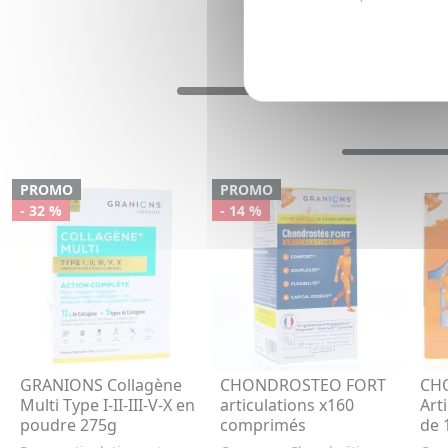
PROMO
PROMO
- 32 %
- 14 %
GRANIONS Collagène
CHONDROSTEO FORT
CH
Multi Type I-II-III-V-X en
articulations x160
Art
poudre 275g
comprimés
de 