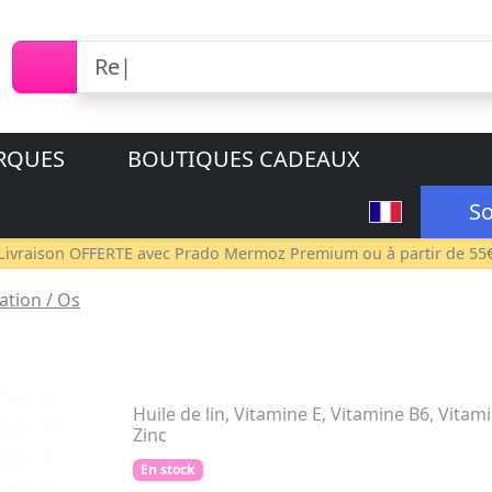
RQUES
BOUTIQUES CADEAUX
So
Livraison OFFERTE avec
Prado Mermoz Premium
ou à partir de 55
lation / Os
Huile de lin, Vitamine E, Vitamine B6, Vitam
Zinc
En stock