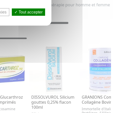
Articulation, Os et Phytothérapie pour homme et femme
kies
Tout accepter
Glucarthroz
DISSOLVUROL Silicium
GRANIONS Comp
omprimés
gouttes 0,25% flacon
Collagène Bovin
100ml
ucosamine
Immortelle d'Italie
Protéines, Séléni