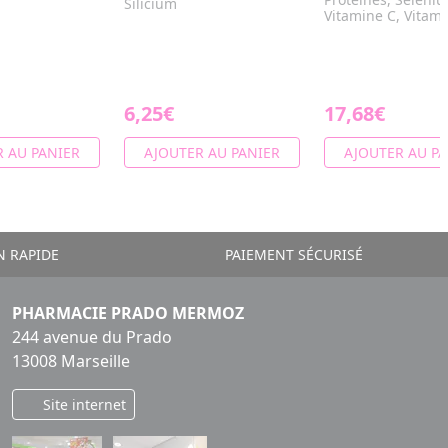
Silicium
Vitamine C, Vitami
6,25€
17,68€
 AU PANIER
AJOUTER AU PANIER
AJOUTER AU PA
N RAPIDE
PAIEMENT SÉCURISÉ
PHARMACIE PRADO MERMOZ
244 avenue du Prado
13008 Marseille
Site internet