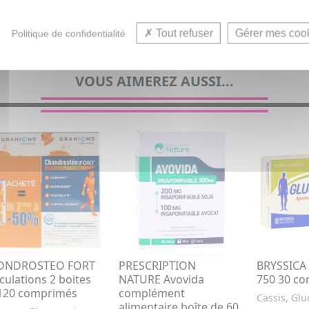
Tout refuser
Gérer mes coo
Politique de confidentialité
VOUS AIMEREZ AUSSI...
ONDROSTEO FORT
PRESCRIPTION
BRYSSICA 
iculations 2 boites
NATURE Avovida
750 30 c
120 comprimés
complément
Cassis, Gl
alimentaire boîte de 60