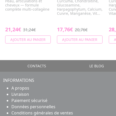
Peau, articulations et
Curcuma, Chondroïtine,
Cur
cheveux — formule
Glucosamine,
Har
complète multi-collagène
Harpagophytum, Calcium,
Cui
Cuivre, Manganèse, Vit...
Vita
21,24€
17,76€
28
31,24€
20,76€
AJOUTER AU PANIER
AJOUTER AU PANIER
A
CONTACTS
LE BLOG
INFORMATIONS
A propos
Livraison
Paiement sécurisé
Données personnelles
Conditions générales de ventes