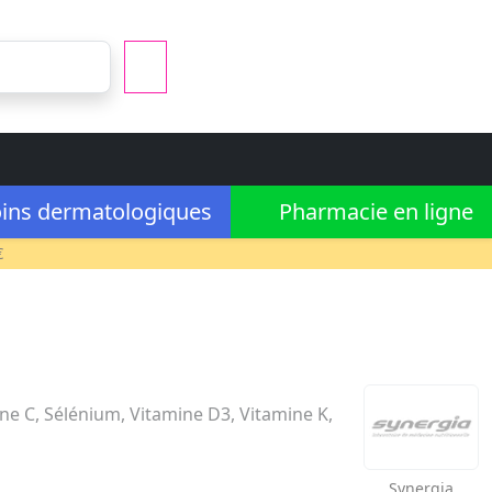
ins dermatologiques
Pharmacie en ligne
€
ine C, Sélénium, Vitamine D3, Vitamine K,
Synergia