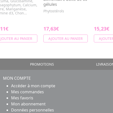
cuma, Glucosamine,
gélules
pagophytum, Calcium,
vre, Manganèse,
Phytostérols
mine d3, Chon...
,11€
17,63€
15,23€
JOUTER AU PANIER
AJOUTER AU PANIER
AJOUTER
PROMOTIONS
LIVRAISO
MON COMPTE
Accéder à mon compte
Mes commandes
Mes favoris
Mon abonnement
Données personnelles