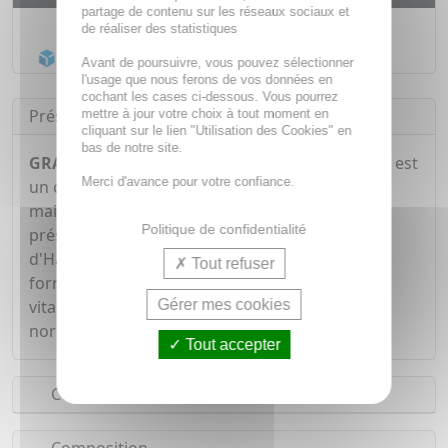
partage de contenu sur les réseaux sociaux et
Livraison gratuite dès
55€
de réaliser des statistiques
Acheminement Chronopost
en 24h*
Avant de poursuivre, vous pouvez sélectionner
l'usage que nous ferons de vos données en
cochant les cases ci-dessous. Vous pourrez
Présentation
mettre à jour votre choix à tout moment en
cliquant sur le lien "Utilisation des Cookies" en
bas de notre site.
GRANIONS Chondrostéo fort x160 comprimés
est
Merci d'avance pour votre confiance.
un complément alimentaire qui contribue au
maintien de la souplesse articulaire grâce à la
Politique de confidentialité
présence de Curcuma, de Chondroïtine et
d'Harpagophytum. Le calcium contribue à la
Tout refuser
formation normale de tissus conjonctifs. La
Gérer mes cookies
vitamine D3 aide au maintien d'une ossature
normale.
Tout accepter
Conseils d'utilisation