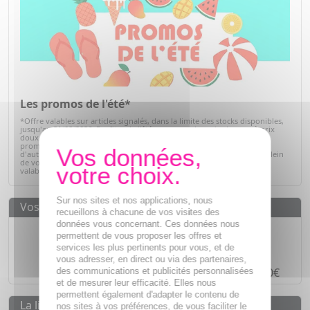
Les promos de l'été*
*Offre valables sur articles signalés, dans la limite des stocks disponibles,
jusqu'au 31/08/2026. Profitez de l'été pour prendre soin de vous à prix
doux. Retrouvez une sélection de produits de parapharmacie en
promotion : soins solaires, hydratation, bien-être, hygiène et bien
d'autres essentiels du quotidien. C'est le moment idéal pour faire le plein
de vos produits préférés tout en réalisant de belles économies. Offre
valable dans la limite des stocks disponibles.
Voir la sélection
Sur nos sites et nos applications, nous
Vos avantages
recueillons à chacune de vos visites des
données vous concernant. Ces données nous
Des prix
IMBATTABLES
permettent de vous proposer les offres et
services les plus pertinents pour vous, et de
Paiement en ligne
SÉCURISÉ
vous adresser, en direct ou via des partenaires,
Paiement en
4 fois sans frais
à partir de 30€
des communications et publicités personnalisées
et de mesurer leur efficacité. Elles nous
permettent également d'adapter le contenu de
La livraison
nos sites à vos préférences, de vous faciliter le