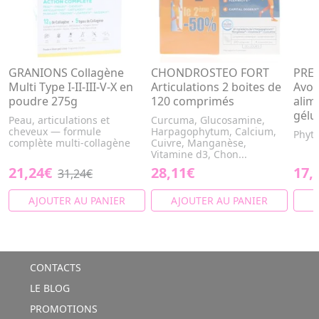
GRANIONS Collagène
CHONDROSTEO FORT
PRE
Multi Type I-II-III-V-X en
Articulations 2 boites de
Avov
poudre 275g
120 comprimés
alim
gélu
Peau, articulations et
Curcuma, Glucosamine,
cheveux — formule
Harpagophytum, Calcium,
Phyt
complète multi-collagène
Cuivre, Manganèse,
Vitamine d3, Chon...
21,24€
28,11€
17,
31,24€
AJOUTER AU PANIER
AJOUTER AU PANIER
A
CONTACTS
LE BLOG
PROMOTIONS