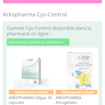
Arkopharma Cys-Control
Gamme Cys-Control disponible dans la
pharmacie en ligne :
Gamme Cys-Control en pharmacie
Médicament conseil
Médicament conseil
ARKOPHARMA Siligaz 30
ARKOPHARMA
A
capsules
Arkogélules -
A