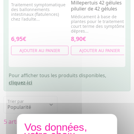
Millepertuis 42 gélules
f
Traitement symptomatique
pilulier de 42 gélules
des ballonnements
U
intestinaux (flatulences)
n
Médicament à base de
chez l'adulte...
e
plantes pour le traitement à
de
court terme des symptômes
dépres...
6,95€
8,90€
6
AJOUTER AU PANIER
AJOUTER AU PANIER
Pour afficher tous les produits disponibles,
cliquez-ici
Trier par
5 articles