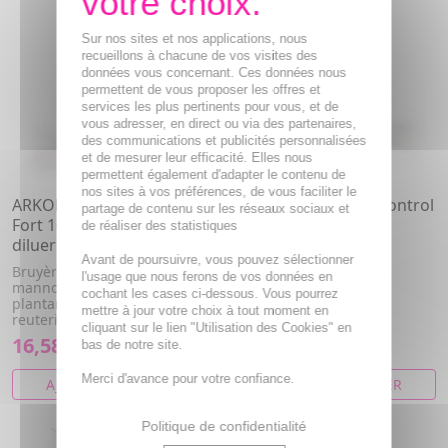
Sur nos sites et nos applications, nous
recueillons à chacune de vos visites des
données vous concernant. Ces données nous
permettent de vous proposer les offres et
services les plus pertinents pour vous, et de
vous adresser, en direct ou via des partenaires,
des communications et publicités personnalisées
et de mesurer leur efficacité. Elles nous
permettent également d'adapter le contenu de
nos sites à vos préférences, de vous faciliter le
ARKOPHARMA Cys-Control
ARKOPHARMA Cys-Control
partage de contenu sur les réseaux sociaux et
Fort 10 sachets + 5 sticks à
60 gélules
de réaliser des statistiques
diluer
Bruyere, Cranberry
Avant de poursuivre, vous pouvez sélectionner
Bruyère, Canneberge, D-
l'usage que nous ferons de vos données en
mannose, Lactobacillus
cochant les cases ci-dessous. Vous pourrez
plantarum, Lactobacillus
mettre à jour votre choix à tout moment en
reuteri
cliquant sur le lien "Utilisation des Cookies" en
16,58€
28,68€
bas de notre site.
Merci d'avance pour votre confiance.
AJOUTER AU PANIER
AJOUTER AU PANIER
Politique de confidentialité