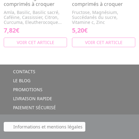
comprimés à croquer
comprimés à croquer
Amla, Basilic, Basilic sacré,
Fructose, Magnésium,
Caféine, Cassissier, Citron,
Succédanés du sucre,
Curcuma, Eleutherocoque...
Vitamine c, Zinc
7,82€
5,20€
VOIR CET ARTICLE
VOIR CET ARTICLE
CONTACTS
LE BLOG
PROMOTIONS
LIVRAISON RAPIDE
PAIEMENT SÉCURISÉ
Informations et mentions légales