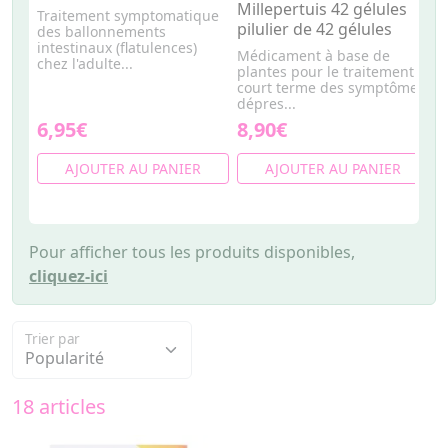
Millepertuis 42 gélules
f
Traitement symptomatique
pilulier de 42 gélules
des ballonnements
U
intestinaux (flatulences)
n
Médicament à base de
chez l'adulte...
e
plantes pour le traitement à
de
court terme des symptômes
dépres...
6,95€
8,90€
6
AJOUTER AU PANIER
AJOUTER AU PANIER
Pour afficher tous les produits disponibles,
cliquez-ici
Trier par
18 articles