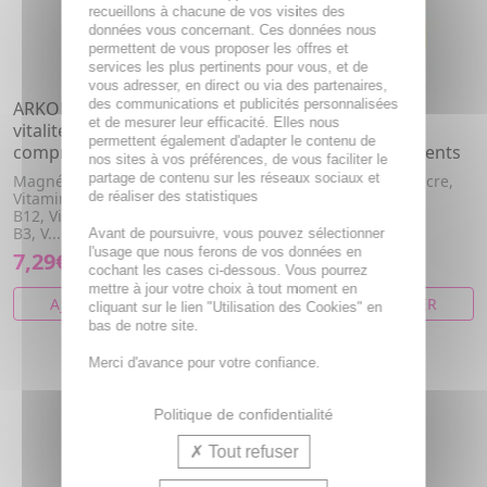
recueillons à chacune de vos visites des
données vous concernant. Ces données nous
permettent de vous proposer les offres et
services les plus pertinents pour vous, et de
vous adresser, en direct ou via des partenaires,
des communications et publicités personnalisées
ARKOPHARMA Azinc
ARKOPHARMA Azinc
et de mesurer leur efficacité. Elles nous
vitalité junior 30
Vitamine C+D3 20
permettent également d'adapter le contenu de
comprimés goût cola
comprimés effervescents
nos sites à vos préférences, de vous faciliter le
partage de contenu sur les réseaux sociaux et
Magnésium, Vitamine E,
Iode, Succédanés du sucre,
de réaliser des statistiques
Vitamine B5, Fer, Vitamine
Vitamine c, Zinc
B12, Vitamine B2, Vitamine
B3, V...
Avant de poursuivre, vous pouvez sélectionner
l'usage que nous ferons de vos données en
7,29€
8,33€
cochant les cases ci-dessous. Vous pourrez
mettre à jour votre choix à tout moment en
AJOUTER AU PANIER
AJOUTER AU PANIER
cliquant sur le lien "Utilisation des Cookies" en
bas de notre site.
Merci d'avance pour votre confiance.
Politique de confidentialité
Tout refuser