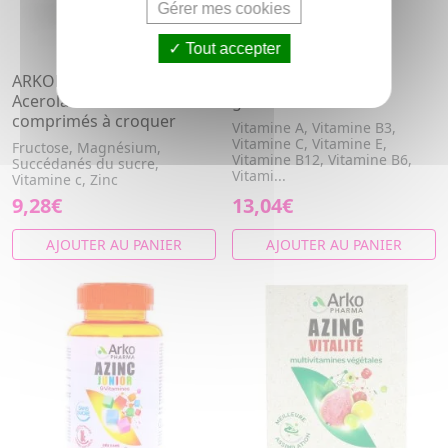
Gérer mes cookies
Tout accepter
ARKOPHARMA Azinc Bio
ARKOPHARMA Azinc
Acerola 1000 30
gummies AD x60
comprimés à croquer
Vitamine A, Vitamine B3,
Vitamine C, Vitamine E,
Fructose, Magnésium,
Vitamine B12, Vitamine B6,
Succédanés du sucre,
Vitami...
Vitamine c, Zinc
9,28€
13,04€
AJOUTER AU PANIER
AJOUTER AU PANIER