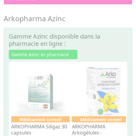
Arkopharma Azinc
Gamme Azinc disponible dans la
pharmacie en ligne :
Gamme Azinc en pharmacie
Médicament conseil
Médicament conseil
ARKOPHARMA Siligaz 30
ARKOPHARMA
A
capsules
Arkogélules -
A