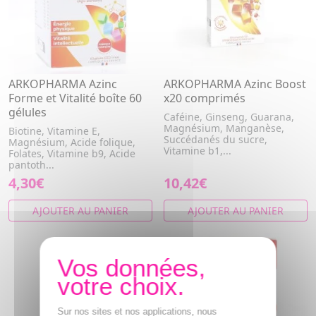
ARKOPHARMA Azinc
ARKOPHARMA Azinc Boost
Forme et Vitalité boîte 60
x20 comprimés
gélules
Caféine, Ginseng, Guarana,
Magnésium, Manganèse,
Biotine, Vitamine E,
Succédanés du sucre,
Magnésium, Acide folique,
Vitamine b1,...
Folates, Vitamine b9, Acide
pantoth...
4,30€
10,42€
AJOUTER AU PANIER
AJOUTER AU PANIER
Sur nos sites et nos applications, nous