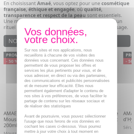
En choisissant
Amaé
, vous optez pour une
cosmétique
française, éthique et engagée
, où
qualité,
transparence et respect de la peau
sont essentiels.
Une marque qui fait de la
beauté et du bien-être
un
rituel complet, alliant science, nature et plaisir d'usage.
NOUVEAUTÉS
Sur nos sites et nos applications, nous
PROMO
PROMO
PR
recueillons à chacune de vos visites des
données vous concernant. Ces données nous
- 50 %
- 50 %
- 50
permettent de vous proposer les offres et
services les plus pertinents pour vous, et de
vous adresser, en direct ou via des partenaires,
des communications et publicités personnalisées
et de mesurer leur efficacité. Elles nous
permettent également d'adapter le contenu de
nos sites à vos préférences, de vous faciliter le
partage de contenu sur les réseaux sociaux et
de réaliser des statistiques
AMAE Am-Fresh -
AMAE Am-Soft - Masque
AMAE
Avant de poursuivre, vous pouvez sélectionner
Mousse Éclat Nettoyante
Hydratant Réconfortant
d'Hy
l'usage que nous ferons de vos données en
200ml
50ml
cochant les cases ci-dessous. Vous pourrez
Séru
mettre à jour votre choix à tout moment en
Mousse nettoyante
Pour une peau souple et