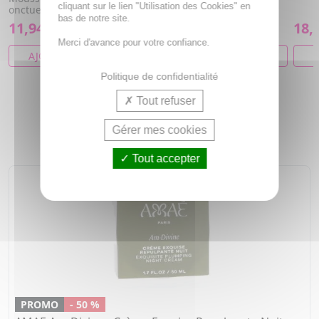
cliquant sur le lien "Utilisation des Cookies" en
onctueuse et légère
hydratée
bas de notre site.
11,94€
12,99€
18,
23,88€
25,97€
Merci d'avance pour votre confiance.
AJOUTER AU PANIER
AJOUTER AU PANIER
A
Politique de confidentialité
Tout refuser
NOS COUPS DE COEUR
Gérer mes cookies
Tout accepter
PROMO
- 50 %