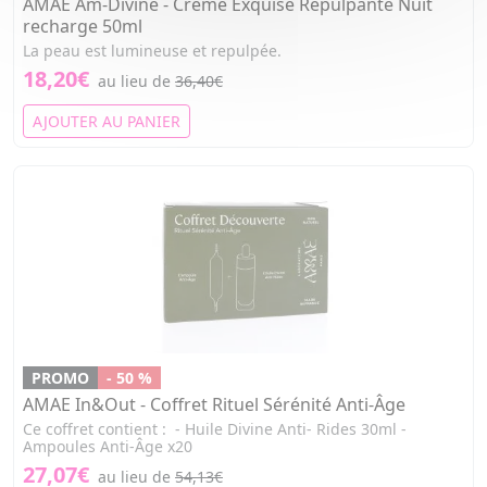
AMAE Am-Divine - Crème Exquise Repulpante Nuit
recharge 50ml
La peau est lumineuse et repulpée.
18,20€
au lieu de
36,40€
AJOUTER AU PANIER
PROMO
- 50 %
AMAE In&Out - Coffret Rituel Sérénité Anti-Âge
Ce coffret contient : - Huile Divine Anti- Rides 30ml -
Ampoules Anti-Âge x20
27,07€
au lieu de
54,13€