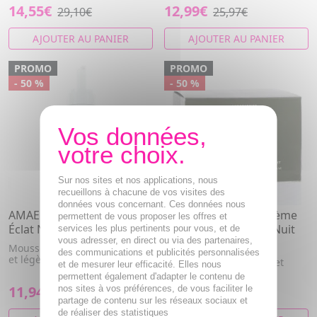
14,55€
12,99€
29,10€
25,97€
AJOUTER AU PANIER
AJOUTER AU PANIER
PROMO
PROMO
- 50 %
- 50 %
Sur nos sites et nos applications, nous
recueillons à chacune de vos visites des
données vous concernant. Ces données nous
AMAE Am-Fresh - Mousse
AMAE Am-Divine - Crème
permettent de vous proposer les offres et
Éclat Nettoyante 200ml
Exquise Repulpante Nuit
services les plus pertinents pour vous, et de
vous adresser, en direct ou via des partenaires,
pot 50ml
Mousse nettoyante onctueuse
des communications et publicités personnalisées
et légère
La peau est lumineuse et
et de mesurer leur efficacité. Elles nous
repulpée.
permettent également d'adapter le contenu de
11,94€
25,50€
nos sites à vos préférences, de vous faciliter le
23,88€
51€
partage de contenu sur les réseaux sociaux et
de réaliser des statistiques