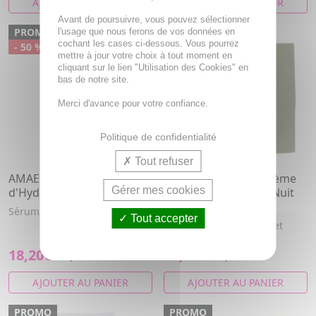
AJOUTER AU PANIER
AJOUTER AU PANIER
Avant de poursuivre, vous pouvez sélectionner
PROMO
PROMO
l'usage que nous ferons de vos données en
cochant les cases ci-dessous. Vous pourrez
- 50 %
- 50 %
mettre à jour votre choix à tout moment en
cliquant sur le lien "Utilisation des Cookies" en
bas de notre site.
Merci d'avance pour votre confiance.
Politique de confidentialité
Tout refuser
AMAE Am-Soft - Booster
AMAE Am-Divine - Crème
Gérer mes cookies
d'Hydratation 30ml
Exquise Repulpante Nuit
recharge 50ml
Sérum hydratant visage
Tout accepter
La peau est lumineuse et
repulpée.
18,20€
18,20€
36,40€
36,40€
AJOUTER AU PANIER
AJOUTER AU PANIER
PROMO
PROMO