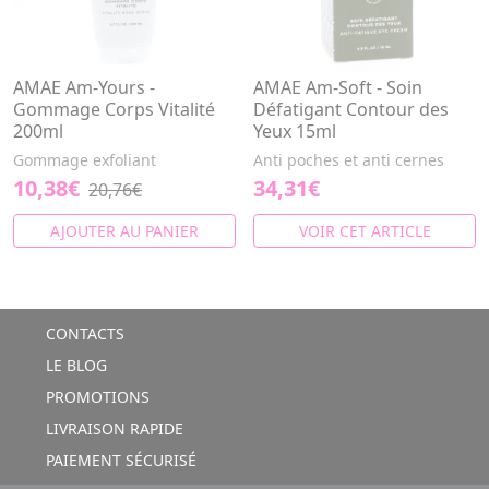
AMAE Am-Yours -
AMAE Am-Soft - Soin
Gommage Corps Vitalité
Défatigant Contour des
200ml
Yeux 15ml
Gommage exfoliant
Anti poches et anti cernes
10,38€
34,31€
20,76€
AJOUTER AU PANIER
VOIR CET ARTICLE
CONTACTS
LE BLOG
PROMOTIONS
LIVRAISON RAPIDE
PAIEMENT SÉCURISÉ