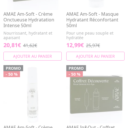
AMAE Am-Soft - Crème
AMAE Am-Soft - Masque
Onctueuse Hydratation
Hydratant Réconfortant
Intense 50ml
50ml
Nourrissant, hydratant et
Pour une peau souple et
apaisant
hydratée
20,81€
12,99€
41,62€
25,97€
AJOUTER AU PANIER
AJOUTER AU PANIER
PROMO
PROMO
- 50 %
- 50 %
AMAE Am-Soft - Crème
AMAE In&Out - Coffret