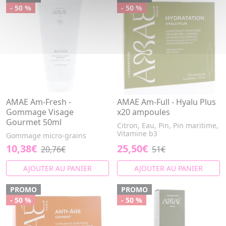
- 50 %
- 50 %
AMAE Am-Fresh -
AMAE Am-Full - Hyalu Plus
Gommage Visage
x20 ampoules
Gourmet 50ml
Citron, Eau, Pin, Pin maritime,
Vitamine b3
Gommage micro-grains
10,38€
25,50€
20,76€
51€
AJOUTER AU PANIER
AJOUTER AU PANIER
PROMO
PROMO
- 50 %
- 50 %