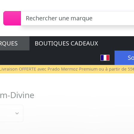
RQUES
BOUTIQUES CADEAUX
So
Livraison OFFERTE avec
Prado Mermoz Premium
ou à partir de 55
m-Divine