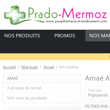
NOS PRODUITS
PROMOS
NOS MA
Accueil
Marques
Amaé
Am-Divine
Amaé A
AMAÉ
A propos de Amaé
Trier par
Voir tous les produits
FILTRER PAR :