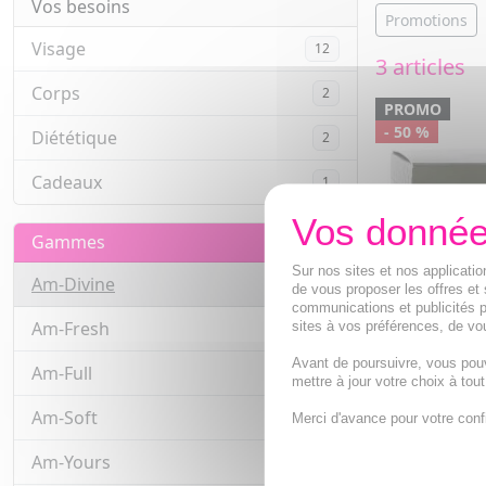
Vos besoins
Promotions
Visage
12
3 articles
Corps
2
PROMO
- 50 %
Diététique
2
Cadeaux
1
Gammes
Sur nos sites et nos applicat
Am-Divine
3
de vous proposer les offres et 
communications et publicités p
Am-Fresh
sites à vos préférences, de vou
3
Avant de poursuivre, vous pou
AMAE Am-Div
Am-Full
2
mettre à jour votre choix à tou
Exquise Rep
50ml
Am-Soft
5
Merci d'avance pour votre conf
La peau est l
repulpée.
Am-Yours
15
25,50€