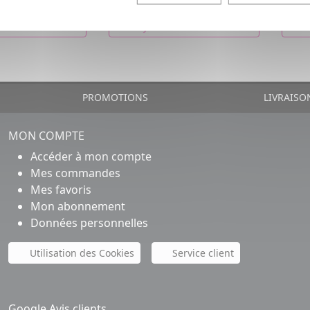
€
36,40€
R AU PANIER
AJOUTER AU PANIER
PROMOTIONS
LIVRAISO
MON COMPTE
Accéder à mon compte
Mes commandes
Mes favoris
Mon abonnement
Données personnelles
Utilisation des Cookies
Service client
Google Avis clients