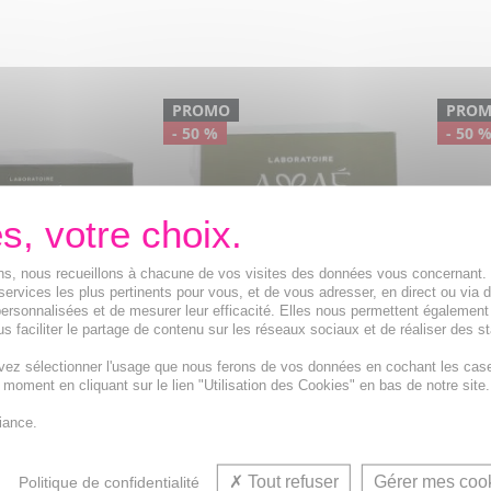
PROMO
PRO
- 50 %
- 50 
ions, nous recueillons à chacune de vos visites des données vous concernant
services les plus pertinents pour vous, et de vous adresser, en direct ou via 
ersonnalisées et de mesurer leur efficacité. Elles nous permettent également
s faciliter le partage de contenu sur les réseaux sociaux et de réaliser des st
vez sélectionner l'usage que nous ferons de vos données en cochant les cas
ine - Crème
AMAE Am-Divine - Crème
AMAE 
t moment en cliquant sur le lien "Utilisation des Cookies" en bas de notre site.
ulpante Nuit pot
Exquise Repulpante Nuit
Divin
recharge 50ml
Idéal 
iance.
de l'
umineuse et
La peau est lumineuse et
repulpée.
Tout refuser
Gérer mes coo
Politique de confidentialité
18,20€
23,4