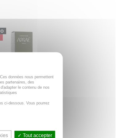
MO
%
. Ces données nous permettent
des partenaires, des
 d'adapter le contenu de nos
atistiques
es ci-dessous. Vous pourrez
Am-Divine - Huile
e Anti-rides 30ml
pour : Dès les 1ers signes
âge, peaux matures
kies
Tout accepter
2€