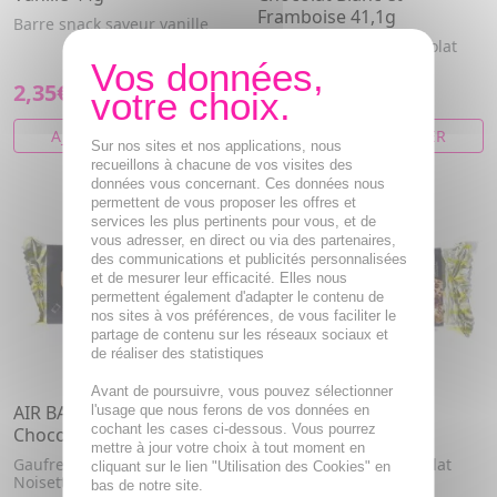
Framboise 41,1g
Barre snack saveur vanille
Gaufrettes saveur chocolat
Blanc et Framboise
2,35€
2,35€
AJOUTER AU PANIER
AJOUTER AU PANIER
Sur nos sites et nos applications, nous
recueillons à chacune de vos visites des
données vous concernant. Ces données nous
permettent de vous proposer les offres et
services les plus pertinents pour vous, et de
vous adresser, en direct ou via des partenaires,
des communications et publicités personnalisées
et de mesurer leur efficacité. Elles nous
permettent également d'adapter le contenu de
nos sites à vos préférences, de vous faciliter le
partage de contenu sur les réseaux sociaux et
de réaliser des statistiques
Avant de poursuivre, vous pouvez sélectionner
AIR BAR Gaufrettes
AIR BAR Gaufrettes
l'usage que nous ferons de vos données en
cochant les cases ci-dessous. Vous pourrez
Chocolat Noisette 41,1g
Chocolat 41,9g
mettre à jour votre choix à tout moment en
Gaufrette saveur Chocolat
Gaufrette saveur Chocolat
cliquant sur le lien "Utilisation des Cookies" en
Noisette
bas de notre site.