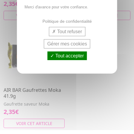
2,35€
2,35€
Merci d'avance pour votre confiance.
VOIR CET ARTICLE
VOIR CET ARTICLE
Politique de confidentialité
Tout refuser
Gérer mes cookies
Tout accepter
AIR BAR Gaufrettes Moka
41.9g
Gaufrette saveur Moka
2,35€
VOIR CET ARTICLE