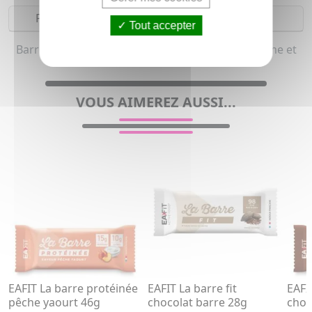
Précautions
Tout accepter
Barre hyperprotéinée et Avant l effort pour femme et
homme
VOUS AIMEREZ AUSSI...
EAFIT La barre protéinée
EAFIT La barre fit
EAFI
pêche yaourt 46g
chocolat barre 28g
choc