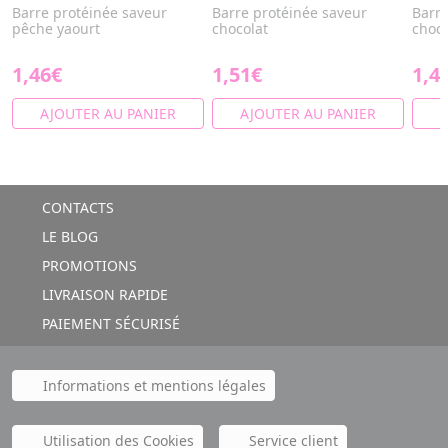
Barre protéinée saveur
Barre protéinée saveur
Barre
pêche yaourt
chocolat
choco
1,46€
1,51€
1,4
AJOUTER AU PANIER
AJOUTER AU PANIER
A
CONTACTS
LE BLOG
PROMOTIONS
LIVRAISON RAPIDE
PAIEMENT SÉCURISÉ
Informations et mentions légales
Utilisation des Cookies
Service client