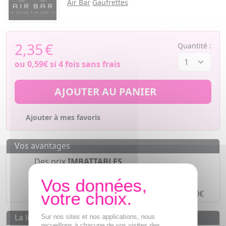
Air Bar
Gaufrettes
2,35
€
Quantité :
ou
0,59€
si 4 fois sans frais
AJOUTER AU PANIER
Ajouter à mes favoris
Vos avantages
Des prix
IMBATTABLES
Paiement en ligne
SÉCURISÉ
Paiement en
4 fois sans frais
à partir de 30€
La livraison
Sur nos sites et nos applications, nous
recueillons à chacune de vos visites des