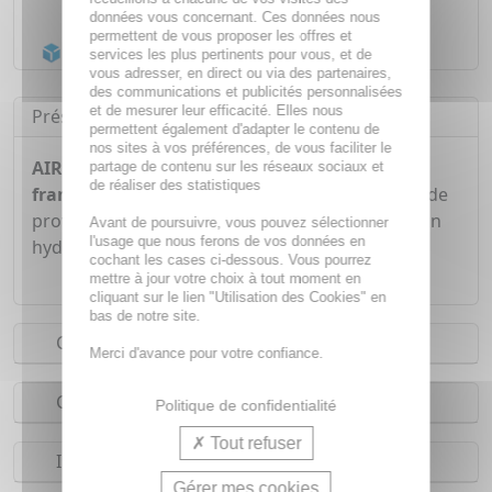
Livraison gratuite dès
55€
données vous concernant. Ces données nous
permettent de vous proposer les offres et
Acheminement Chronopost
en 24h*
services les plus pertinents pour vous, et de
vous adresser, en direct ou via des partenaires,
des communications et publicités personnalisées
et de mesurer leur efficacité. Elles nous
Présentation
permettent également d'adapter le contenu de
nos sites à vos préférences, de vous faciliter le
AIR BAR Gaufrettes arôme chocolat blanc et
partage de contenu sur les réseaux sociaux et
de réaliser des statistiques
framboise 41,1g
est un en-cas qui apporte 15g de
protéines par portion dont 5g de collagène bovin
Avant de poursuivre, vous pouvez sélectionner
l'usage que nous ferons de vos données en
hydrolysé.
cochant les cases ci-dessous. Vous pourrez
mettre à jour votre choix à tout moment en
cliquant sur le lien "Utilisation des Cookies" en
bas de notre site.
Conseils d'utilisation
Merci d'avance pour votre confiance.
Composition
Politique de confidentialité
Tout refuser
Indications
Gérer mes cookies