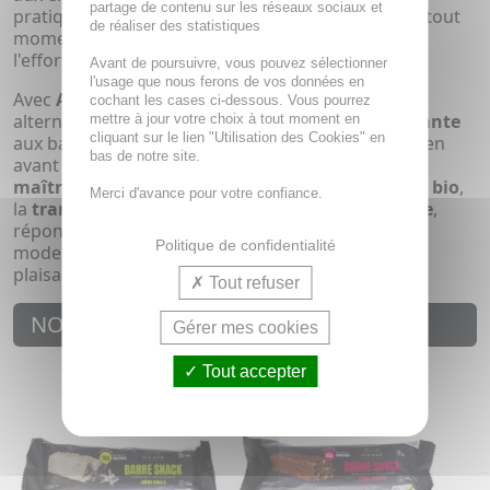
partage de contenu sur les réseaux sociaux et
pratiques permettent une consommation facile à tout
de réaliser des statistiques
moment de la journée, que ce soit avant ou après
l'effort, en collation ou en encas nomade.
Avant de poursuivre, vous pouvez sélectionner
l'usage que nous ferons de vos données en
Avec
Airbar
,
Airchips Nutrition
propose une
cochant les cases ci-dessous. Vous pourrez
alternative
gourmande
,
responsable
et
performante
mettre à jour votre choix à tout moment en
cliquant sur le lien "Utilisation des Cookies" en
aux barres protéinées classiques. La marque met en
bas de notre site.
avant des
ingrédients naturels
, une
fabrication
maîtrisée
et une démarche
éthique
fondée sur le
bio
,
Merci d'avance pour votre confiance.
la
transparence
et la
performance nutritionnelle
,
répondant ainsi aux attentes des consommateurs
Politique de confidentialité
modernes en quête de produits sains, efficaces et
plaisants à consommer.
Tout refuser
NOUVEAUTÉS
Gérer mes cookies
Tout accepter