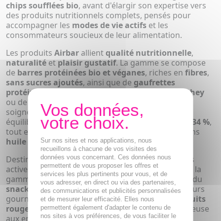
chips soufflées bio
, avant d'élargir son expertise vers
des produits nutritionnels complets, pensés pour
accompagner les
modes de vie actifs
et les
consommateurs soucieux de leur alimentation.
Les produits
Airbar
allient
qualité nutritionnelle
,
naturalité
et
plaisir gustatif
. La gamme se compose
de
barres protéinées bio et véganes
, riches en
fibres
,
sans sucres ajoutés
, ainsi que de
gaufrettes
protéinées croustillantes
élaborées à base de
whey
ou de
protéines végétales
. Chaque recette est
soigneusement formulée pour offrir un apport
équilibré en
protéines
, pouvant atteindre jusqu'à
34 %
,
tout en affichant une
teneur réduite en sucre
, sans
huile de palme
ni
additifs superflus
.
Sur nos sites et nos applications, nous
recueillons à chacune de vos visites des
données vous concernant. Ces données nous
Destinée aussi bien aux
sportifs
qu'aux personnes
permettent de vous proposer les offres et
actives ou attentives à leur
équilibre alimentaire
, la
services les plus pertinents pour vous, et de
gamme
Airbar
s'inscrit pleinement dans l'univers du
vous adresser, en direct ou via des partenaires,
snacking healthy
. Les recettes, déclinées en saveurs
des communications et publicités personnalisées
gourmandes comme le
chocolat
, la
vanille
, les
fruits
et de mesurer leur efficacité. Elles nous
rouges
ou la
figue
, offrent une alternative savoureuse
permettent également d'adapter le contenu de
nos sites à vos préférences, de vous faciliter le
aux encas industriels traditionnels. Les formats