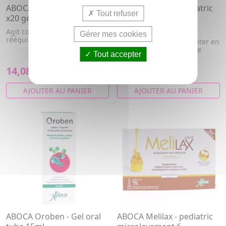
ABOCA Lenodiar - adult
ABOCA Melilax - pediatric
Tout refuser
x20 gélules
microlavement 6
microcanules de 5g
Agit cotre la diarrhée et
Gérer mes cookies
rééquilibre l'intestin
Libère l'intestin sans irriter en
protégeant la muqueuse
Tout accepter
rectale
14,08€
11,37€
AJOUTER AU PANIER
AJOUTER AU PANIER
ABOCA Oroben - Gel oral
ABOCA Melilax - pediatric