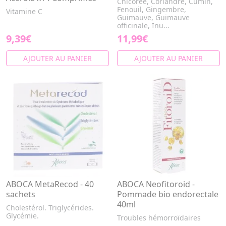
Chicorée, Coriandre, Cumin,
Fenouil, Gingembre,
Vitamine C
Guimauve, Guimauve
officinale, Inu...
9,39€
11,99€
AJOUTER AU PANIER
AJOUTER AU PANIER
ABOCA MetaRecod - 40
ABOCA Neofitoroid -
sachets
Pommade bio endorectale
40ml
Cholestérol. Triglycérides.
Glycémie.
Troubles hémorroïdaires