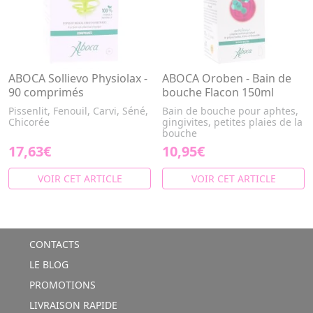
ABOCA Sollievo Physiolax -
ABOCA Oroben - Bain de
90 comprimés
bouche Flacon 150ml
Pissenlit, Fenouil, Carvi, Séné,
Bain de bouche pour aphtes,
Chicorée
gingivites, petites plaies de la
bouche
17,63€
10,95€
VOIR CET ARTICLE
VOIR CET ARTICLE
CONTACTS
LE BLOG
PROMOTIONS
LIVRAISON RAPIDE