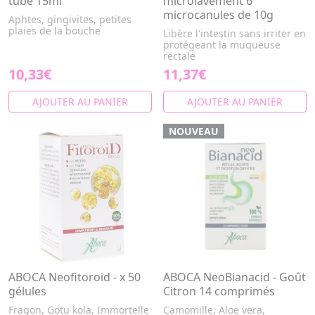
tube 15ml
microlavement 6
microcanules de 10g
Aphtes, gingivites, petites
plaies de la bouche
Libère l'intestin sans irriter en
protégeant la muqueuse
rectale
10,33€
11,37€
AJOUTER AU PANIER
AJOUTER AU PANIER
NOUVEAU
ABOCA Neofitoroid - x 50
ABOCA NeoBianacid - Goût
gélules
Citron 14 comprimés
Fragon, Gotu kola, Immortelle
Camomille, Aloe vera,