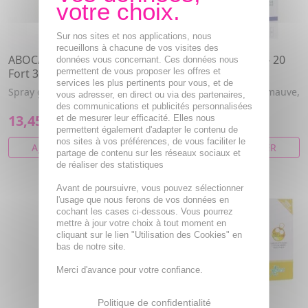
Sur nos sites et nos applications, nous
recueillons à chacune de vos visites des
ABOCA Salvigorge Spray
ABOCA NeoBianacid - 20
données vous concernant. Ces données nous
Fort 30ml
permettent de vous proposer les offres et
sachets
services les plus pertinents pour vous, et de
Spray gorge.
Aloe vera, Calcium, Guimauve,
vous adresser, en direct ou via des partenaires,
Mauve, Reglisse
des communications et publicités personnalisées
13,45€
13,45€
et de mesurer leur efficacité. Elles nous
permettent également d'adapter le contenu de
nos sites à vos préférences, de vous faciliter le
AJOUTER AU PANIER
AJOUTER AU PANIER
partage de contenu sur les réseaux sociaux et
de réaliser des statistiques
Avant de poursuivre, vous pouvez sélectionner
l'usage que nous ferons de vos données en
cochant les cases ci-dessous. Vous pourrez
mettre à jour votre choix à tout moment en
cliquant sur le lien "Utilisation des Cookies" en
bas de notre site.
Merci d'avance pour votre confiance.
Politique de confidentialité