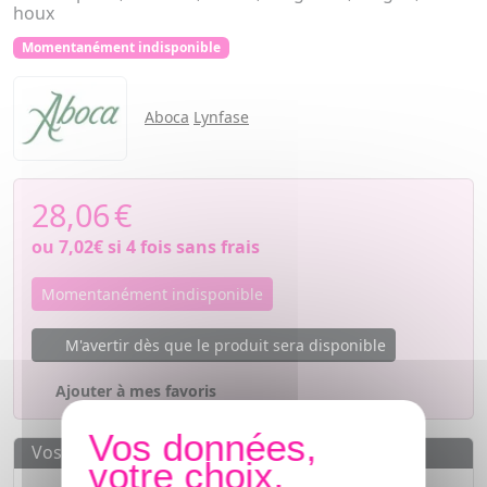
houx
Momentanément indisponible
Aboca
Lynfase
28,06
€
ou
7,02€
si 4 fois sans frais
Momentanément indisponible
M'avertir dès que le produit sera disponible
Ajouter à mes favoris
Vos avantages
Des prix
IMBATTABLES