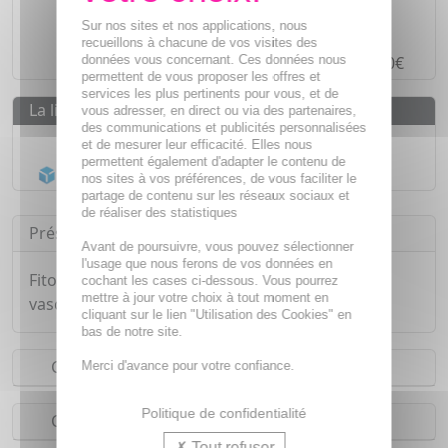
Sur nos sites et nos applications, nous
Paiement en ligne
SÉCURISÉ
recueillons à chacune de vos visites des
données vous concernant. Ces données nous
Paiement en
4 fois sans frais
à partir de 30€
permettent de vous proposer les offres et
services les plus pertinents pour vous, et de
La livraison
vous adresser, en direct ou via des partenaires,
des communications et publicités personnalisées
Livraison gratuite dès
55€
et de mesurer leur efficacité. Elles nous
permettent également d'adapter le contenu de
Acheminement Chronopost
en 24h*
nos sites à vos préférences, de vous faciliter le
partage de contenu sur les réseaux sociaux et
de réaliser des statistiques
Présentation
Avant de poursuivre, vous pouvez sélectionner
l'usage que nous ferons de vos données en
Fitomagra Lynfase avec Adipodren : bien être
cochant les cases ci-dessous. Vous pourrez
mettre à jour votre choix à tout moment en
vasculaire et drainage des liquides corporels.
cliquant sur le lien "Utilisation des Cookies" en
bas de notre site.
Conseils d'utilisation
Merci d'avance pour votre confiance.
Politique de confidentialité
Composition
Tout refuser