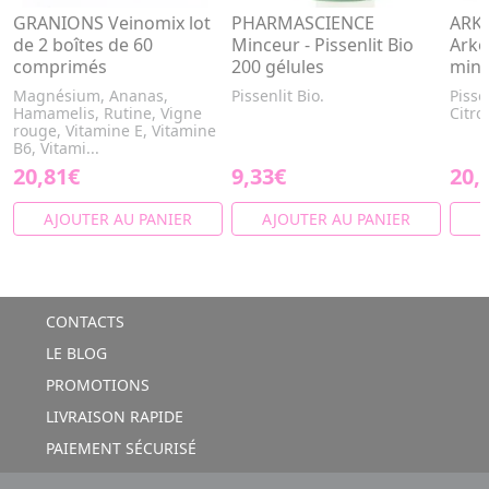
GRANIONS Veinomix lot
PHARMASCIENCE
ARK
de 2 boîtes de 60
Minceur - Pissenlit Bio
Arko
comprimés
200 gélules
minc
Magnésium, Ananas,
Pissenlit Bio.
Pisse
Hamamelis, Rutine, Vigne
Citro
rouge, Vitamine E, Vitamine
B6, Vitami...
20,81€
9,33€
20,
AJOUTER AU PANIER
AJOUTER AU PANIER
A
CONTACTS
LE BLOG
PROMOTIONS
LIVRAISON RAPIDE
PAIEMENT SÉCURISÉ