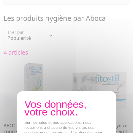
Les produits hygiène par Aboca
Trier par
4 articles
Sur nos sites et nos applications, nous
ABOCA Fitonasal - Spray
ABOCA Fitostill - plus yeux
recueillons à chacune de vos visites des
concentré 30ml
irrités x10 unidose de 5ml
données vous concernant. Ces données nous