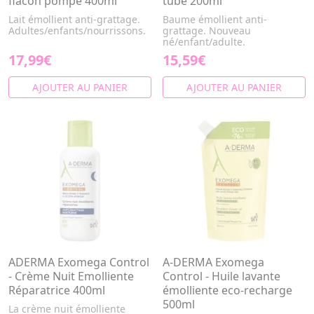
flacon pompe 400ml
tube 200ml
Lait émollient anti-grattage.
Baume émollient anti-
Adultes/enfants/nourrissons.
grattage. Nouveau
né/enfant/adulte.
17,99€
15,59€
AJOUTER AU PANIER
AJOUTER AU PANIER
ADERMA Exomega Control
A-DERMA Exomega
- Crème Nuit Emolliente
Control - Huile lavante
Réparatrice 400ml
émolliente eco-recharge
500ml
La crème nuit émolliente