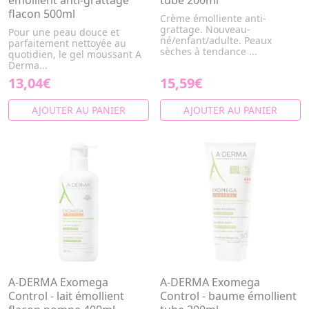
émollient anti-grattage
tube 200ml
flacon 500ml
Crème émolliente anti-
grattage. Nouveau-
Pour une peau douce et
né/enfant/adulte. Peaux
parfaitement nettoyée au
sèches à tendance ...
quotidien, le gel moussant A
Derma...
13,04€
15,59€
AJOUTER AU PANIER
AJOUTER AU PANIER
A-DERMA Exomega
A-DERMA Exomega
Control - lait émollient
Control - baume émollient