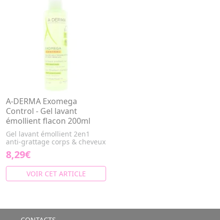
A-DERMA Exomega
Control - Gel lavant
émollient flacon 200ml
Gel lavant émollient 2en1
anti-grattage corps & cheveux
8,29€
VOIR CET ARTICLE
CONTACTS