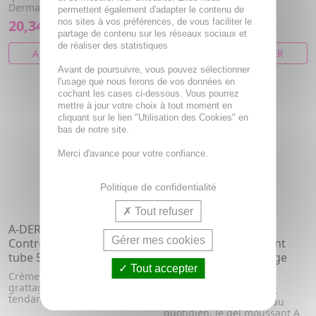
Derma...
permettent également d'adapter le contenu de
20,34€
nos sites à vos préférences, de vous faciliter le
8,60€
partage de contenu sur les réseaux sociaux et
de réaliser des statistiques
AJOUTER AU PANIER
AJOUTER AU PANIER
Avant de poursuivre, vous pouvez sélectionner
l'usage que nous ferons de vos données en
cochant les cases ci-dessous. Vous pourrez
mettre à jour votre choix à tout moment en
cliquant sur le lien "Utilisation des Cookies" en
bas de notre site.
Merci d'avance pour votre confiance.
Politique de confidentialité
Tout refuser
A-DERMA Exomega
A-DERMA Exomega
Gérer mes cookies
Control - Crème émolliente
Control - gel moussant
tube 50ml
émollient anti-grattage
Tout accepter
flacon 200ml
Crème émolliente anti-
grattage. Peaux sèches à
Pour une peau douce et
tendances atopique.
parfaitement nettoyée au
quotidien, le gel moussant A