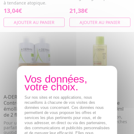
à tendance atopique.
13,04€
21,38€
AJOUTER AU PANIER
AJOUTER AU PANIER
A-DERMA Exomega
A-DERMA Exomega
Sur nos sites et nos applications, nous
Control - gel moussant
Control - Huile lavante
recueillons à chacune de vos visites des
données vous concernant. Ces données nous
émollient anti-grattage lot
émolliente flacon 200ml
permettent de vous proposer les offres et
de 2 flacons 500ml
Anti-grattage. Nourrisson,
services les plus pertinents pour vous, et de
enfant, adulte. Peaux sèches
Pour une peau douce et
vous adresser, en direct ou via des partenaires,
à tendance atopique.
parfaitement nettoyée au
des communications et publicités personnalisées
quotidien, le gel moussant A
et de mesurer leur efficacité. Elles nous