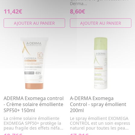
Derma...
11,42€
8,60€
AJOUTER AU PANIER
AJOUTER AU PANIER
ADERMA Exomega control
A-DERMA Exomega
- Crème solaire émolliente
Control - spray émollient
SPF50+ 150ml
200ml
La crème solaire émolliente
Le spray émollient EXOMEGA
EXOMEGA SPF50+ protège la
CONTROL est un soin express
peau fragile des effets néfa...
naturel pour toutes les pea...