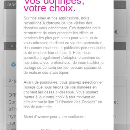
Vos avantages
Des prix
IMBATTABLES
Sur nos sites et nos applications, nous
Paiement en ligne
SÉCURISÉ
recueillons à chacune de vos visites des
données vous concernant. Ces données nous
Paiement en
4 fois sans frais
à partir de 30€
permettent de vous proposer les offres et
services les plus pertinents pour vous, et de
vous adresser, en direct ou via des partenaires,
La livraison
des communications et publicités personnalisées
et de mesurer leur efficacité. Elles nous
Livraison gratuite dès
55€
permettent également d'adapter le contenu de
nos sites à vos préférences, de vous faciliter le
Acheminement Chronopost
en 24h*
partage de contenu sur les réseaux sociaux et
de réaliser des statistiques
Présentation
Avant de poursuivre, vous pouvez sélectionner
l'usage que nous ferons de vos données en
cochant les cases ci-dessous. Vous pourrez
Offrez-vous une dose d'hydratation avec ce Lait
mettre à jour votre choix à tout moment en
Corps à l'acide hyaluronique, gel d'aloe vera bio et
cliquant sur le lien "Utilisation des Cookies" en
bas de notre site.
à l‘huile de coco. Sa formule légère procure une
hydratation express et intense pendant 24H. Son
Merci d'avance pour votre confiance.
parfum vivifiant de citron mûri au soleil offre un
rafraîchissement instantané.