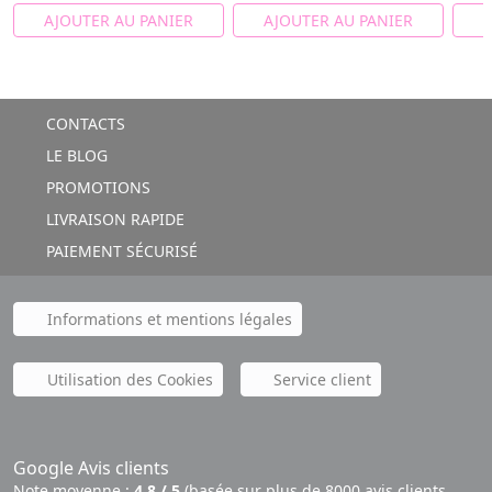
AJOUTER AU PANIER
AJOUTER AU PANIER
A
CONTACTS
LE BLOG
PROMOTIONS
LIVRAISON RAPIDE
PAIEMENT SÉCURISÉ
Informations et mentions légales
Utilisation des Cookies
Service client
Google Avis clients
Note moyenne :
4,8 / 5
(basée sur plus de 8000 avis clients