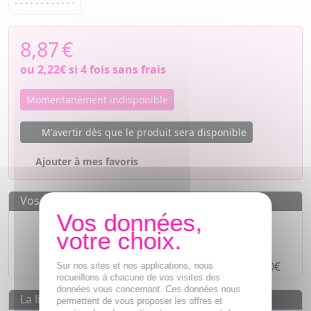
8,87
€
ou
2,22€
si 4 fois sans frais
Momentanément indisponible
M'avertir dès que le produit sera disponible
Ajouter à mes favoris
Vos avantages
Des prix
IMBATTABLES
Paiement en ligne
SÉCURISÉ
Paiement en
4 fois sans frais
à partir de 30€
Sur nos sites et nos applications, nous
recueillons à chacune de vos visites des
données vous concernant. Ces données nous
La livraison
permettent de vous proposer les offres et