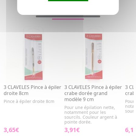
VOUS AIMEREZ AUSSI...
3 CLAVELES Pince à épiler
3 CLAVELES Pince à épiler
3 CL
droite 8cm
crabe dorée grand
crab
modèle 9 cm
Pince à épiler droite 8cm
Pour 
nota
Pour une épilation nette,
sourc
notamment pour les
sourcils. Couleur argent à
pointe dorée.
3,65€
3,91€
6,1