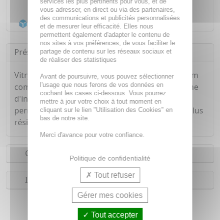
services les plus pertinents pour vous, et de
Livraison gratuite dès
55€
vous adresser, en direct ou via des partenaires,
des communications et publicités personnalisées
Acheminement Chronopost
en 24h*
et de mesurer leur efficacité. Elles nous
permettent également d'adapter le contenu de
nos sites à vos préférences, de vous faciliter le
Présentation
partage de contenu sur les réseaux sociaux et
de réaliser des statistiques
Vitry Pince à Épiler Yatagan Mors Éffilés Inox 9 cm
Avant de poursuivre, vous pouvez sélectionner
l'usage que nous ferons de vos données en
combine le savoir-faire Vitry associé à une touche
cochant les cases ci-dessous. Vous pourrez
d'innovation. Ses mors finement biseautés vous
mettre à jour votre choix à tout moment en
permettent d'épiler les poils les plus fins et les plus
cliquant sur le lien "Utilisation des Cookies" en
bas de notre site.
résistants.
Merci d'avance pour votre confiance.
Conseils d'utilisation
Politique de confidentialité
Tout refuser
Indications
Gérer mes cookies
Pince à épiler pour femme
Tout accepter