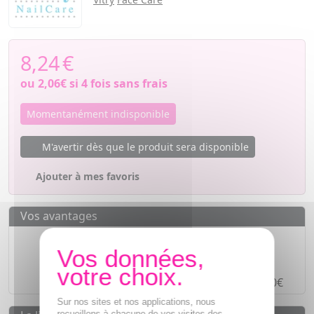
8,24
€
ou
2,06€
si 4 fois sans frais
Momentanément indisponible
M'avertir dès que le produit sera disponible
Ajouter à mes favoris
Vos avantages
Des prix
IMBATTABLES
Paiement en ligne
SÉCURISÉ
Paiement en
4 fois sans frais
à partir de 30€
Sur nos sites et nos applications, nous
recueillons à chacune de vos visites des