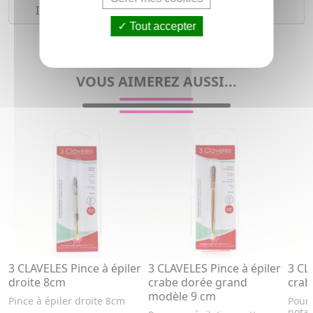
Indications
Tout accepter
Pince à épiler pour femme
VOUS AIMEREZ AUSSI...
3 CLAVELES Pince à épiler
3 CLAVELES Pince à épiler
3 CL
droite 8cm
crabe dorée grand
crab
modèle 9 cm
Pince à épiler droite 8cm
Pour 
nota