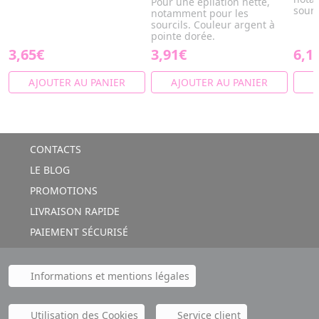
Pour une épilation nette,
sourc
notamment pour les
sourcils. Couleur argent à
pointe dorée.
3,65€
3,91€
6,1
AJOUTER AU PANIER
AJOUTER AU PANIER
A
CONTACTS
LE BLOG
PROMOTIONS
LIVRAISON RAPIDE
PAIEMENT SÉCURISÉ
Informations et mentions légales
Utilisation des Cookies
Service client