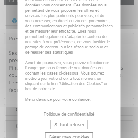
La livraison
données vous concernant. Ces données nous
Livraison gratuite dès
55€
permettent de vous proposer les offres et
services les plus pertinents pour vous, et de
Acheminement Chronopost
en 24h*
vous adresser, en direct ou via des partenaires,
des communications et publicités personnalisées
et de mesurer leur efficacité. Elles nous
permettent également d'adapter le contenu de
Présentation
nos sites à vos préférences, de vous faciliter le
partage de contenu sur les réseaux sociaux et
Ses branches larges permettent une meilleure
de réaliser des statistiques
préhension pour épiler avec précision le poil.
Avant de poursuivre, vous pouvez sélectionner
Pince à épiler qui parvient à ôter les poils les plus
l'usage que nous ferons de vos données en
cochant les cases ci-dessous. Vous pourrez
courts et fins grâce à ses extrémités recourbées.
mettre à jour votre choix à tout moment en
Le + de la pince à épiler mors crabe : elle est
cliquant sur le lien "Utilisation des Cookies" en
bas de notre site.
fabriquée en acier inoxydable (inox).
Merci d'avance pour votre confiance.
Conseils d'utilisation
Politique de confidentialité
Tout refuser
Composition
Gérer mes cookies